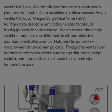
»Ventil Alfa Laval Aseptic Mixproof ima enako vsestransko
platformo kot preizkušena aseptična različica enosedežnega
ventila Alfa Laval Unique Single Seat Valve (SSV).
Konfigurirajte aseptični ventil z dvojno zaščito tako, da
izpolnjuje praktično vse zahteve. Izberite standardno ohišje
ventila in tangencialno ohišje ventila ali uporabite dve
standardni vrsti ohišja ventila. Nato ventile namestite v
vodoravnem ali navpičnem položaju. Prilagodite ventil svojim
Ekskluzivna zaloga
natančnim zahtevam z izbiro ustreznega aktuatorja, dviga
Vedno razpoložljiva zaloga nadomestnih delov je strateška storitev, ki
Predelava mlečnih izdelkov
sedeža, parnega ventila in možnostmi za spremljanje
zagotavlja, da je vaš kritični nadomestni del vedno na pravem mestu in
temperature pare.
ob pravem času.
Naše stalno poslanstvo je zagotoviti higienske pogoje in izboljšati
proizvodnjo mlečnih izdelkov. Ponujamo vam podporo in zagotavljanje
higiene ter optimizacijo proizvodnje.