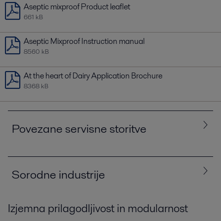
Aseptic mixproof Product leaflet
661 kB
Aseptic Mixproof Instruction manual
8560 kB
At the heart of Dairy Application Brochure
8368 kB
Povezane servisne storitve
Vse
Nadgradnja
Podpora
Vzdrževanje
Sorodne industrije
Zagon
Izjemna prilagodljivost in modularnost
Vse
Hrana, mlečni izdelki in pijača