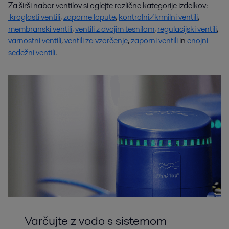
Za širši nabor ventilov si oglejte različne kategorije izdelkov:
kroglasti ventili
,
zaporne lopute
,
kontrolni/krmilni ventili
,
membranski ventili
,
ventili z dvojim tesnilom
,
regulacijski ventili
,
varnostni ventili
,
ventili za vzorčenje
,
zaporni ventili
in
enojni
sedežni ventili
.
Varčujte z vodo s sistemom