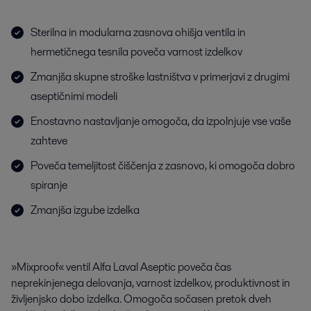
Sterilna in modularna zasnova ohišja ventila in
hermetičnega tesnila poveča varnost izdelkov
Zmanjša skupne stroške lastništva v primerjavi z drugimi
aseptičnimi modeli
Enostavno nastavljanje omogoča, da izpolnjuje vse vaše
zahteve
Poveča temeljitost čiščenja z zasnovo, ki omogoča dobro
spiranje
Zmanjša izgube izdelka
»Mixproof« ventil Alfa Laval Aseptic poveča čas
neprekinjenega delovanja, varnost izdelkov, produktivnost in
življenjsko dobo izdelka. Omogoča sočasen pretok dveh