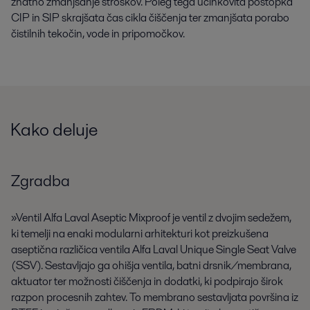
znatno zmanjšanje stroškov. Poleg tega učinkovita postopka
CIP in SIP skrajšata čas cikla čiščenja ter zmanjšata porabo
čistilnih tekočin, vode in pripomočkov.
Kako deluje
Zgradba
»Ventil Alfa Laval Aseptic Mixproof je ventil z dvojim sedežem,
ki temelji na enaki modularni arhitekturi kot preizkušena
aseptična različica ventila Alfa Laval Unique Single Seat Valve
(SSV). Sestavljajo ga ohišja ventila, batni drsnik/membrana,
aktuator ter možnosti čiščenja in dodatki, ki podpirajo širok
razpon procesnih zahtev. To membrano sestavljata površina iz