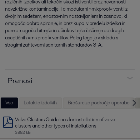
različnih izdelkov ali tekočin skozi isti ventil brez nevarnosti
navzkrižne kontaminacije. Ta modularni »mixproof« ventil z
dvojnim sedežem, enostavnim nastavljanjem in zasnovo, ki
omogoča dobro spiranje, in brez kupol v predelu izdelka in
pare omogoča hitrejše in učinkovitejše čiščenje od drugih
aseptičnih »mixproof« ventilov. Poleg tega je v skladu s
strogimi zahtevami sanitarnih standardov 3-A.
Prenosi
Vse
Letaki o izdelkih
Brošure za področja uporabe
Valve Clusters Guidelines for installation of valve
clusters and other types of installations
3882 kB