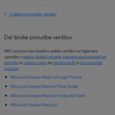
Oglejte si animacijo ventilov
Del široke ponudbe ventilov
Alfa Laval ponuja obsežno paleto ventilov za higiensko
uporabo v
mlečni
,
živilski industriji
,
industriji pijač
,
industriji za
domačo
in
osebno nego
, ter
biotehnološk
in
farmacevtski
industriji
.
Alfa Laval Unique Mixproof Large Particle
Alfa Laval Unique Mixproof Tank Outlet
Alfa Laval Unique Mixproof Horizontal Tank
Alfa Laval Unique Mixproof