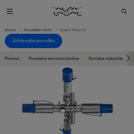
Domov
Dvosedežni ventili
Aseptic Mixproof
Zahtevajte ponudbo
Prenosi
Povezane servisne storitve
Sorodne industrije