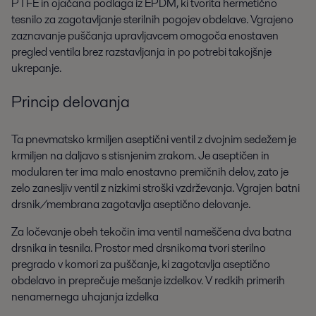
PTFE in ojačana podlaga iz EPDM, ki tvorita hermetično
tesnilo za zagotavljanje sterilnih pogojev obdelave. Vgrajeno
zaznavanje puščanja upravljavcem omogoča enostaven
pregled ventila brez razstavljanja in po potrebi takojšnje
ukrepanje.
Princip delovanja
Ta pnevmatsko krmiljen aseptični ventil z dvojnim sedežem je
krmiljen na daljavo s stisnjenim zrakom. Je aseptičen in
modularen ter ima malo enostavno premičnih delov, zato je
zelo zanesljiv ventil z nizkimi stroški vzdrževanja. Vgrajen batni
drsnik/membrana zagotavlja aseptično delovanje.
Za ločevanje obeh tekočin ima ventil nameščena dva batna
drsnika in tesnila. Prostor med drsnikoma tvori sterilno
pregrado v komori za puščanje, ki zagotavlja aseptično
obdelavo in preprečuje mešanje izdelkov. V redkih primerih
nenamernega uhajanja izdelka