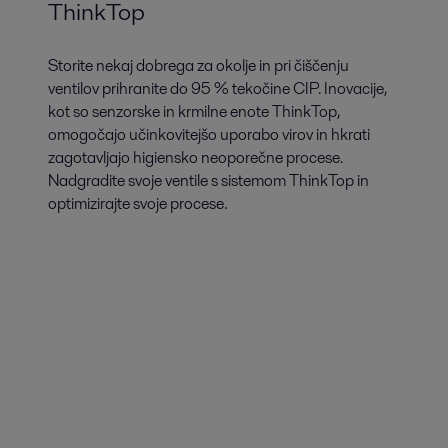
ThinkTop
Storite nekaj dobrega za okolje in pri čiščenju
ventilov prihranite do 95 % tekočine CIP. Inovacije,
kot so senzorske in krmilne enote ThinkTop,
omogočajo učinkovitejšo uporabo virov in hkrati
zagotavljajo higiensko neoporečne procese.
Nadgradite svoje ventile s sistemom ThinkTop in
optimizirajte svoje procese.