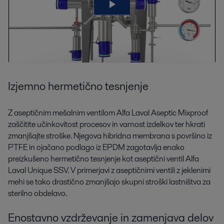
Izobraževanje
Naše učinkovito usposabljanje vam bo omogočilo globlje razumevanje
Predelava pijač
uporabe in vzdrževanja sistemov Alfa Laval.
Želite zmanjšati porabo energije in vode ter povečati stopnjo higiene in
kakovosti izdelka? Oprema za pijače in predelovalne rešitve Alfa Laval
Izjemno hermetično tesnjenje
vam lahko pomaga pri tem.
Z aseptičnim mešalnim ventilom Alfa Laval Aseptic Mixproof
zaščitite učinkovitost procesov in varnost izdelkov ter hkrati
zmanjšajte stroške. Njegova hibridna membrana s površino iz
PTFE in ojačano podlago iz EPDM zagotavlja enako
Montaža
preizkušeno hermetično tesnjenje kot aseptični ventil Alfa
Laval Unique SSV. V primerjavi z aseptičnimi ventili z jeklenimi
Varna in pravilna namestitev vaše opreme zagotavlja dobro delovanje in
mehi se tako drastično zmanjšajo skupni stroški lastništva za
vzdrževanje skozi celotno življenjsko dobo, kar vam prihrani čas in denar.
sterilno obdelavo.
Predelava v prehrani
Enostavno vzdrževanje in zamenjava delov
Prehrambni izdelki morajo zadovoljevati pričakovanja potrošnikov. S