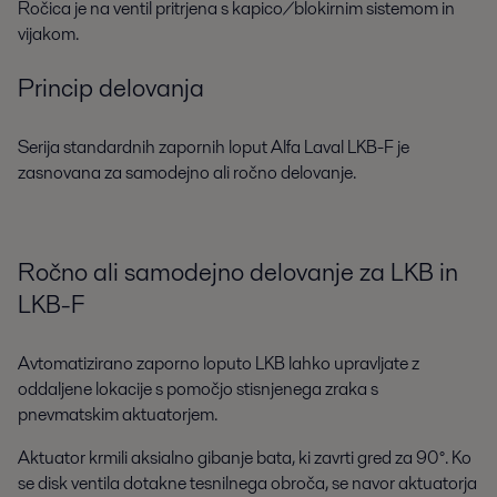
Ročica je na ventil pritrjena s kapico/blokirnim sistemom in
vijakom.
Princip delovanja
Serija standardnih zapornih loput Alfa Laval LKB-F je
zasnovana za samodejno ali ročno delovanje.
Ročno ali samodejno delovanje za LKB in
LKB-F
Avtomatizirano zaporno loputo LKB lahko upravljate z
oddaljene lokacije s pomočjo stisnjenega zraka s
pnevmatskim aktuatorjem.
Aktuator krmili aksialno gibanje bata, ki zavrti gred za 90°. Ko
se disk ventila dotakne tesnilnega obroča, se navor aktuatorja