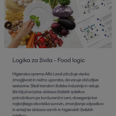
Logika za živila - Food logic
Higienska oprema Alfa Laval združuje visoko
zmogljivost in nežno uporabo, da varuje občutljive
sestavine. Sledi trendom živilske industrije in rešuje
štiri ključne izzive: dobava živilskih izdelkov
potrošnikom po konkurenčni ceni, doseganje kar
najboljšega izkoristka surovin, zmanjšanje odpadkov
in emisij ter dobava varnih in higienskih živilskih
izdelkov.