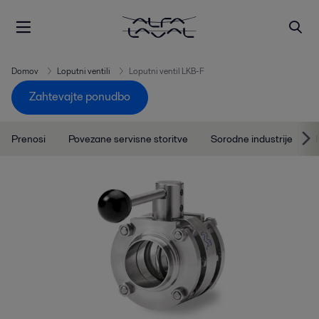
Domov
Loputni ventili
Loputni ventil LKB-F
Zahtevajte ponudbo
Prenosi
Povezane servisne storitve
Sorodne industrije