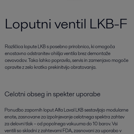
Loputni ventil LKB-F
Različica lopute LKB s posebno prirobnico, ki omogoča
enostavno odstranitev ohišja ventila brez demontaže
cevovodov. Tako lahko popravilo, servis in zamenjavo mogoče
opravite z zelo kratko prekinitvijo obratovanja.
Celotni obseg in spekter uporabe
Ponudbo zapornih loput Alfa Laval LKB sestavljajo modularne
enote, zasnovane za izpolnjevanje celotnega spektra zahtev
za delovni tlak – od popolnega vakuuma do 10 barov. Vsi
ventili so skladni z zahtevami FDA, zasnovani za uporabo v