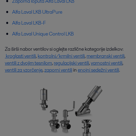
Zaporna loputa Alfa Laval LKB
Alfa Laval LKB UltraPure
Alfa Laval LKB-F
Alfa Laval Unique Control LKB
Za širši nabor ventilov si oglejte različne kategorije izdelkov:
kroglasti ventili
,
kontrolni/krmilni ventili
,
membranski ventili
,
ventili z dvojim tesnilom
,
regulacijski ventili
,
varnostni ventili
,
ventili za vzorčenje
,
zaporni ventili
in
enojni sedežni ventili
.