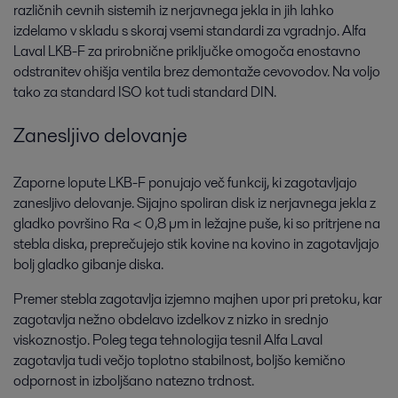
različnih cevnih sistemih iz nerjavnega jekla in jih lahko
izdelamo v skladu s skoraj vsemi standardi za vgradnjo. Alfa
Laval LKB-F za prirobnične priključke omogoča enostavno
odstranitev ohišja ventila brez demontaže cevovodov. Na voljo
tako za standard ISO kot tudi standard DIN.
Zanesljivo delovanje
Zaporne lopute LKB-F ponujajo več funkcij, ki zagotavljajo
zanesljivo delovanje. Sijajno spoliran disk iz nerjavnega jekla z
gladko površino Ra < 0,8 µm in ležajne puše, ki so pritrjene na
stebla diska, preprečujejo stik kovine na kovino in zagotavljajo
bolj gladko gibanje diska.
Premer stebla zagotavlja izjemno majhen upor pri pretoku, kar
zagotavlja nežno obdelavo izdelkov z nizko in srednjo
viskoznostjo. Poleg tega tehnologija tesnil Alfa Laval
zagotavlja tudi večjo toplotno stabilnost, boljšo kemično
odpornost in izboljšano natezno trdnost.