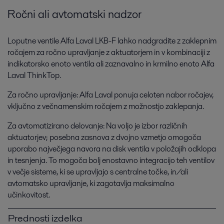
Ročni ali avtomatski nadzor
Loputne ventile Alfa Laval LKB-F lahko nadgradite z zaklepnim
ročajem za ročno upravljanje z aktuatorjem in v kombinaciji z
indikatorsko enoto ventila ali zaznavalno in krmilno enoto Alfa
Laval ThinkTop.
Za ročno upravljanje: Alfa Laval ponuja celoten nabor ročajev,
vključno z večnamenskim ročajem z možnostjo zaklepanja.
Za avtomatizirano delovanje: Na voljo je izbor različnih
aktuatorjev; posebna zasnova z dvojno vzmetjo omogoča
uporabo največjega navora na disk ventila v položajih odklopa
in tesnjenja. To mogoča bolj enostavno integracijo teh ventilov
v večje sisteme, ki se upravljajo s centralne točke, in/ali
avtomatsko upravljanje, ki zagotavlja maksimalno
učinkovitost.
Prednosti izdelka