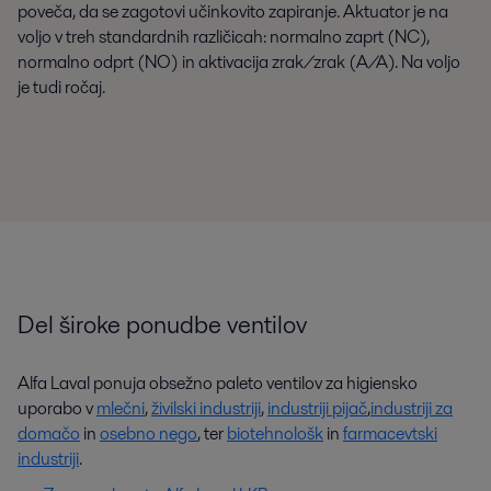
poveča, da se zagotovi učinkovito zapiranje. Aktuator je na
voljo v treh standardnih različicah: normalno zaprt (NC),
normalno odprt (NO) in aktivacija zrak/zrak (A/A). Na voljo
je tudi ročaj.
Del široke ponudbe ventilov
Alfa Laval ponuja obsežno paleto ventilov za higiensko
uporabo v
mlečni
,
živilski industriji
,
industriji pijač
,
industriji za
domačo
in
osebno nego
, ter
biotehnološk
in
farmacevtski
industriji
.