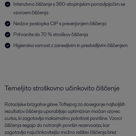
Intenzivno čiščenje s 360-stopinjskim ponavljajočim se
vzorcem čiščenja
Nadzor postopka CIP s preverjanjem čiščenja
Prihranite do 70 % stroškov čiščenja
Higienska varnost z zanesljivim in predvidljivim čiščenjem
Temeljito stroškovno učinkovito čiščenje
Rotacijske brizgalne glave Toftejorg za doseganje najboljših
rezultatov čiščenja uporabljajo optimiziran močan vzorec
curka, ki zagotavlja maksimalno pokritost površine. Vzorci
čiščenja segajo do notranjih površin rezervoarja, kar
zagotavlja najučinkovitejšo možno rešitev čiščenja brez