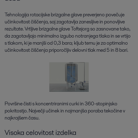
Tehnologija rotacijske brizgalne glave preverjeno povečuje
učinkovitost čiščenja, saj zagotavlja zanesljive in ponovljive
rezultate. Vrtljive brizgalne glave Toftejorg so zasnovane tako,
da zagotavljajo minimalno izgubo notranjega tlaka in se vrtijo
s tlakom, ki je manjši od 0,3 bara; kljub temu je za optimalno
učinkovitost čiščenja priporočljiv delovni tlak med 5 in 8 bari.
Površine čisti s koncentriranimi curki in 360-stopinjsko
pokritostjo. Največji učinek in najmanjša poraba tekočine v
najkrajšem času.
Visoka celovitost izdelka