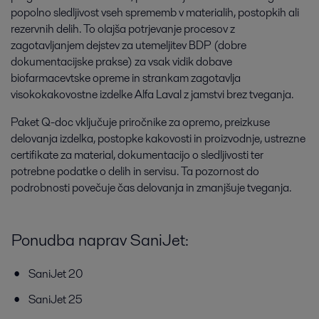
popolno sledljivost vseh sprememb v materialih, postopkih ali
rezervnih delih. To olajša potrjevanje procesov z
zagotavljanjem dejstev za utemeljitev BDP (dobre
dokumentacijske prakse) za vsak vidik dobave
biofarmacevtske opreme in strankam zagotavlja
visokokakovostne izdelke Alfa Laval z jamstvi brez tveganja.
Paket Q-doc vključuje priročnike za opremo, preizkuse
delovanja izdelka, postopke kakovosti in proizvodnje, ustrezne
certifikate za material, dokumentacijo o sledljivosti ter
potrebne podatke o delih in servisu. Ta pozornost do
podrobnosti povečuje čas delovanja in zmanjšuje tveganja.
Ponudba naprav SaniJet:
SaniJet 20
SaniJet 25