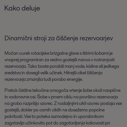
Kako deluje
Dinamični stroji za čiščenje rezervoarjev
Močan curek rotacijske brizgalne glave s štirimi šobami je
vnaprej programiran za vedno gostejši nanos v notranjosti
rezervoarja. Tako boste porabili manj vode, kisline ali jedkega
sredstva in dosegli velik učinek. Hitrejši cikel čiščenja
rezervoarja zmanjša tudi porabo energije.
Pretok čistilne tekočine omogoča vrtenje šobe okoli navpične
in vodoravne osi. Šobe v prvem ciklu na površino rezervoarja
na grobo razpršijo vzorec. Z nadaljnjimi cikli vzorec postaja vse
gostejši, dokler po osmih ciklih ne dosežemo popolne
pokritosti. Vse to poteka samodejno in uporabnikom
zagotavlja učinkovito pot do zagotavljanja kakovosti pri