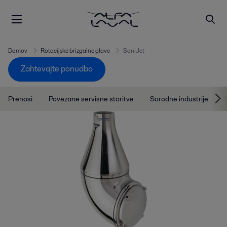
Domov
Rotacijske brizgalne glave
SaniJet
Zahtevajte ponudbo
Prenosi
Povezane servisne storitve
Sorodne industrije