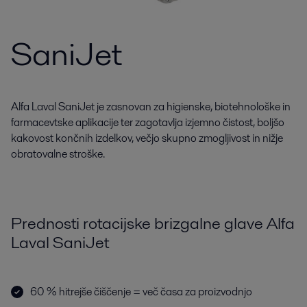
SaniJet
Alfa Laval SaniJet je zasnovan za higienske, biotehnološke in
farmacevtske aplikacije ter zagotavlja izjemno čistost, boljšo
kakovost končnih izdelkov, večjo skupno zmogljivost in nižje
obratovalne stroške.
Prednosti rotacijske brizgalne glave Alfa
Laval SaniJet
60 % hitrejše čiščenje = več časa za proizvodnjo