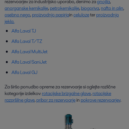
rezervoarjev za industrijsko uporabo, denimo za
gnojila
,
anorganske kemikalije
,
petrokemikalije
,
biogoriva
,
nafto in plin
,
osebno nego
,
proizvodnjo papirja
in
celuloze
ter
proizvodnjo
jekla.
Alfa Laval TJ
Alfa Laval T/TZ
Alfa Laval MultiJet
Alfa Laval SaniJet
Alfa Laval GJ
Za širšo ponudbo opreme za rezervoarje si oglejte različne
kategorije izdelkov:
rotacijske brizgalne glave
,
rotacijske
razpršilne glave
,
pribor za rezervoarje
in
pokrove rezervoarjev
.