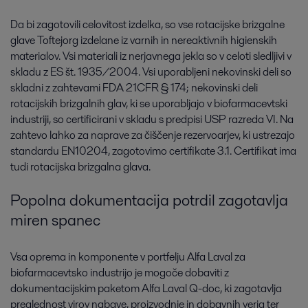
Da bi zagotovili celovitost izdelka, so vse rotacijske brizgalne
glave Toftejorg izdelane iz varnih in nereaktivnih higienskih
materialov. Vsi materiali iz nerjavnega jekla so v celoti sledljivi v
skladu z ES št. 1935/2004. Vsi uporabljeni nekovinski deli so
skladni z zahtevami FDA 21CFR § 174; nekovinski deli
rotacijskih brizgalnih glav, ki se uporabljajo v biofarmacevtski
industriji, so certificirani v skladu s predpisi USP razreda VI. Na
zahtevo lahko za naprave za čiščenje rezervoarjev, ki ustrezajo
standardu EN10204, zagotovimo certifikate 3.1. Certifikat ima
tudi rotacijska brizgalna glava.
Popolna dokumentacija potrdil zagotavlja
miren spanec
Vsa oprema in komponente v portfelju Alfa Laval za
biofarmacevtsko industrijo je mogoče dobaviti z
dokumentacijskim paketom Alfa Laval Q-doc, ki zagotavlja
preglednost virov nabave, proizvodnje in dobavnih verig ter