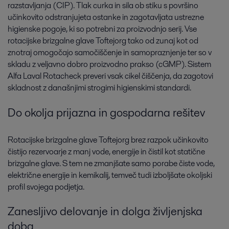
razstavljanja (CIP). Tlak curka in sila ob stiku s površino
učinkovito odstranjujeta ostanke in zagotavljata ustrezne
higienske pogoje, ki so potrebni za proizvodnjo serij. Vse
rotacijske brizgalne glave Toftejorg tako od zunaj kot od
znotraj omogočajo samočiščenje in samopraznjenje ter so v
skladu z veljavno dobro proizvodno prakso (cGMP). Sistem
Alfa Laval Rotacheck preveri vsak cikel čiščenja, da zagotovi
skladnost z današnjimi strogimi higienskimi standardi.
Do okolja prijazna in gospodarna rešitev
Rotacijske brizgalne glave Toftejorg brez razpok učinkovito
čistijo rezervoarje z manj vode, energije in čistil kot statične
brizgalne glave. S tem ne zmanjšate samo porabe čiste vode,
električne energije in kemikalij, temveč tudi izboljšate okoljski
profil svojega podjetja.
Zanesljivo delovanje in dolga življenjska
doba