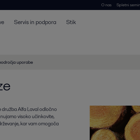
O nas
Spletni semin
ve
Servis in podpora
Stik
področja uporabe
ze
e družba Alfa Laval odločno
Ponujamo visoko učinkovite,
vzdrževanje, kar vam omogoča