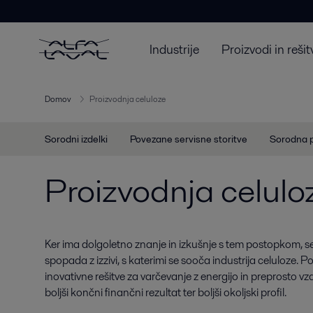
Industrije
Proizvodi in rešit
Domov
Proizvodnja celuloze
Sorodni izdelki
Povezane servisne storitve
Sorodna 
Proizvodnja celulo
Ker ima dolgoletno znanje in izkušnje s tem postopkom, s
spopada z izzivi, s katerimi se sooča industrija celuloze. 
inovativne rešitve za varčevanje z energijo in preprosto 
boljši končni finančni rezultat ter boljši okoljski profil.