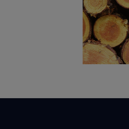
 iskani proizvodi
Najbolj iskane indust