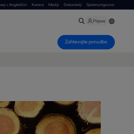
arji v Angleščini
Kariera
Mediji
Dobavitelji
Spletna trgovina
Prijava
Zahtevajte ponudbo