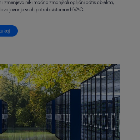
ni izmenjevalniki močno zmanjšali ogljični odtis objekta,
dovoljevanje vseh potreb sistemov HVAC.
tukaj