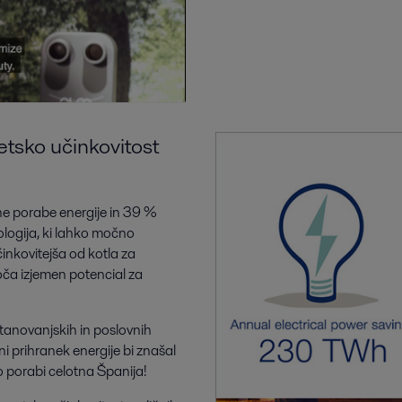
etsko učinkovitost
vne porabe energije in 39 %
ologija, ki lahko močno
činkovitejša od kotla za
oča izjemen potencial za
stanovanjskih in poslovnih
ni prihranek energije bi znašal
to porabi celotna Španija!