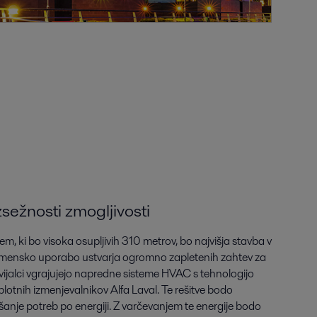
sežnosti zmogljivosti
em, ki bo visoka osupljivih 310 metrov, bo najvišja stavba v
amensko uporabo ustvarja ogromno zapletenih zahtev za
azvijalci vgrajujejo napredne sisteme HVAC s tehnologijo
plotnih izmenjevalnikov Alfa Laval. Te rešitve bodo
nje potreb po energiji. Z varčevanjem te energije bodo