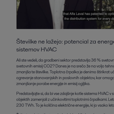
Številke ne lažejo: potencial za energ
sistemov HVAC
Ali ste vedeli, da gradbeni sektor predstavlja 36 % sveto
svetovnih emisij CO2? Danes je na srečo že na voljo tehn
zmanjša te številke. Toplotna črpalka je denimo štirikrat u
ogrevanje stanovanjskih in poslovnih objektov, kar omog
zmanjšanje porabe energije in emisij ogljika.
Predstavljajte si, da bi vse zdajšnje kotle sistema HVAC v 
objektih zamenjali z učinkovitimi toplotnimi črpalkami. Let
230 TWh. To je količina električne energije, ki jo vsako le