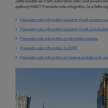
Želite izvedeti več o tem, kako lahko Alfa Laval poveča en
aplikacij HVAC? Prenesite našo infografiko, če si želite ogle
Prenesite našo infografiko toplotnih črpalk za stanova
Prenesite našo infografiko toplotnih črpalk za industri
Prenesite našo infografiko za klimatske naprave
Prenesite našo infografiko za AHRI
Prenesite našo infografiko za hlajenje podatkovnih ce