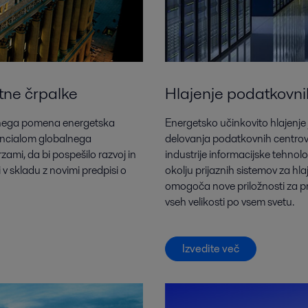
tne črpalke
Hlajenje podatkovni
tvenega pomena energetska
Energetsko učinkovito hlajenje 
tencialom globalnega
delovanja podatkovnih centrov. 
zami, da bi pospešilo razvoj in
industrije informacijske tehnolog
v skladu z novimi predpisi o
okolju prijaznih sistemov za h
omogoča nove priložnosti za pro
vseh velikosti po vsem svetu.
Izvedite več