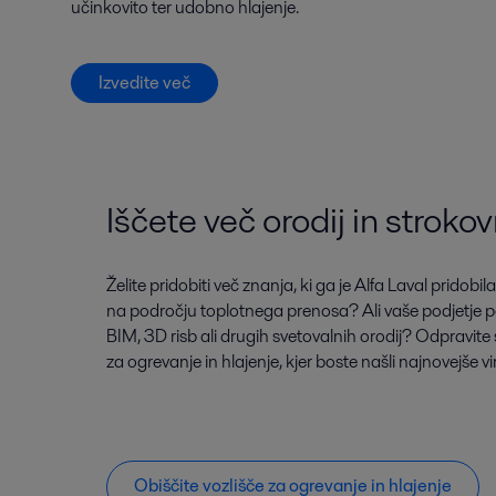
učinkovito ter udobno hlajenje.
Izvedite več
Iščete več orodij in strok
Želite pridobiti več znanja, ki ga je Alfa Laval pridobil
na področju toplotnega prenosa? Ali vaše podjetje 
BIM, 3D risb ali drugih svetovalnih orodij? Odpravite 
za ogrevanje in hlajenje, kjer boste našli najnovejše 
Obiščite vozlišče za ogrevanje in hlajenje