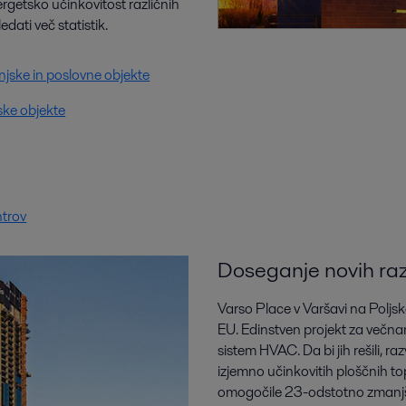
ergetsko učinkovitost različnih
dati več statistik.
njske in poslovne objekte
jske objekte
ntrov
Doseganje novih raz
Varso Place v Varšavi na Poljsk
EU. Edinstven projekt za večn
sistem HVAC. Da bi jih rešili, r
izjemno učinkovitih ploščnih to
omogočile 23-odstotno zmanjša