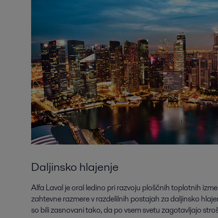
Daljinsko hlajenje
Alfa Laval je oral ledino pri razvoju ploščnih toplotnih izm
zahtevne razmere v razdelilnih postajah za daljinsko hlajen
so bili zasnovani tako, da po vsem svetu zagotavljajo str