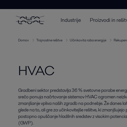
Industrije
Proizvodi in rešit
Domov
Trajnostne rešitve
Učinkovita raba energije
Rekupera
HVAC
Gradbeni sektor predstavlja 36 % svetovne porabe energij
srečo ponuja načrtovanje sistemov HVAC ogromen neizko
zmanjšanje vpliva naših zgradb na podnebje. Že danes 
glede na to, ali gre za učinkovitejše rešitve, ki zmanjšujejo 
postopno opuščanje hladilnih sredstev z visokim potenc
(GWP).