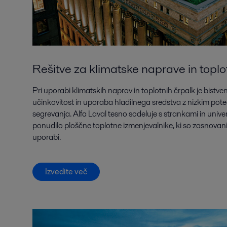
Rešitve za klimatske naprave in toplo
Pri uporabi klimatskih naprav in toplotnih črpalk je bis
učinkovitost in uporaba hladilnega sredstva z nizkim po
segrevanja. Alfa Laval tesno sodeluje s strankami in univer
ponudilo ploščne toplotne izmenjevalnike, ki so zasnovani 
uporabi.
Izvedite več