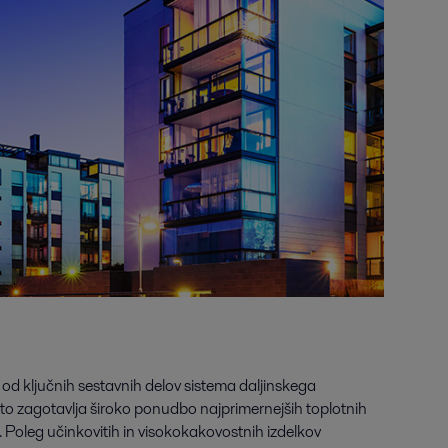
 od ključnih sestavnih delov sistema daljinskega
leto zagotavlja široko ponudbo najprimernejših toplotnih
o. Poleg učinkovitih in visokokakovostnih izdelkov