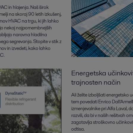
VAC in hlajenja. Naš širok
melji na skoraj 90 letih izkušenj,
emov HVAC na trgu, ki jih lahko
ljo nekaj najpomembnejših
rabljajo naravna hladilna
ega segrevanja. Stopite v stik z
emov in izvedeti, kako lahko
AC.
Energetska učinkovit
trajnosten način
Ali želite izboljšati energetsk
tem povedati Enrico Dall’Armell
izmenjevalnike pri Alfa Laval, da
razvili, da bi v naših rešitvah 
zagotavlja stroškovno učinkovi
odtisa.