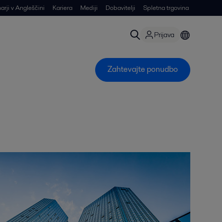
arji v Angleščini
Kariera
Mediji
Dobavitelji
Spletna trgovina
Prijava
Zahtevajte ponudbo