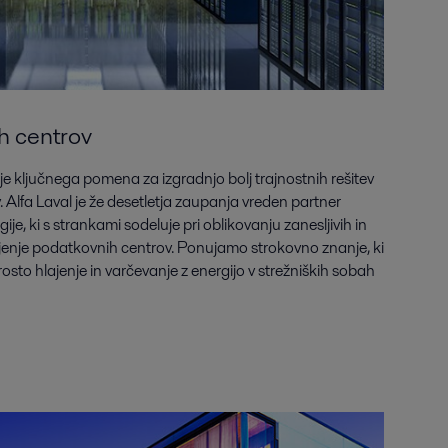
h centrov
je ključnega pomena za izgradnjo bolj trajnostnih rešitev
Alfa Laval je že desetletja zaupanja vreden partner
ije, ki s strankami sodeluje pri oblikovanju zanesljivih in
lajenje podatkovnih centrov. Ponujamo strokovno znanje, ki
sto hlajenje in varčevanje z energijo v strežniških sobah