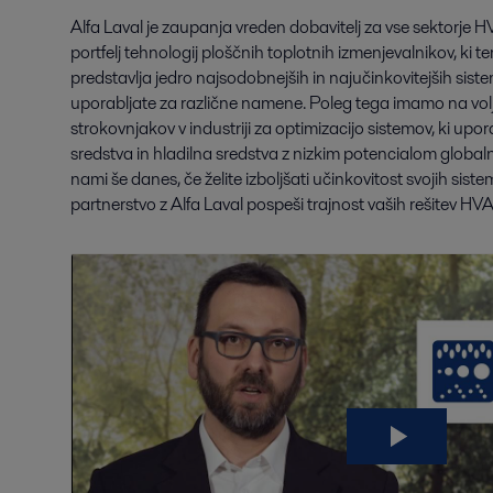
Alfa Laval je zaupanja vreden dobavitelj za vse sektorje H
portfelj tehnologij ploščnih toplotnih izmenjevalnikov, ki te
predstavlja jedro najsodobnejših in najučinkovitejših sist
uporabljate za različne namene. Poleg tega imamo na vo
strokovnjakov v industriji za optimizacijo sistemov, ki upo
sredstva in hladilna sredstva z nizkim potencialom globaln
nami še danes, če želite izboljšati učinkovitost svojih sist
partnerstvo z Alfa Laval pospeši trajnost vaših rešitev HV