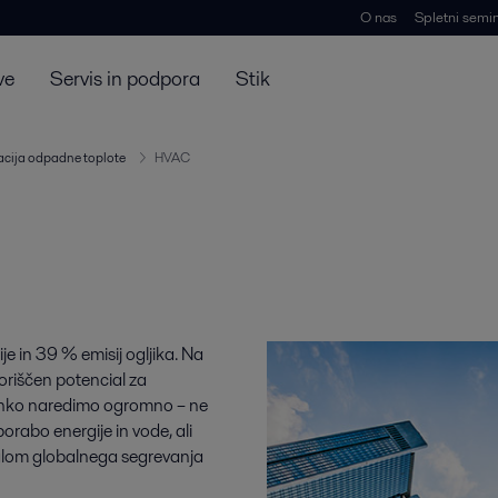
O nas
Spletni semin
ve
Servis in podpora
Stik
cija odpadne toplote
HVAC
e in 39 % emisij ogljika. Na
riščen potencial za
lahko naredimo ogromno – ne
porabo energije in vode, ali
ialom globalnega segrevanja