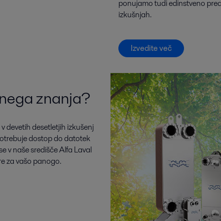
ponujamo tudi edinstveno predn
izkušnjah.
Izvedite več
ovnega znanja?
a v devetih desetletjih izkušenj
potrebuje dostop do datotek
se v naše središče Alfa Laval
vire za vašo panogo.