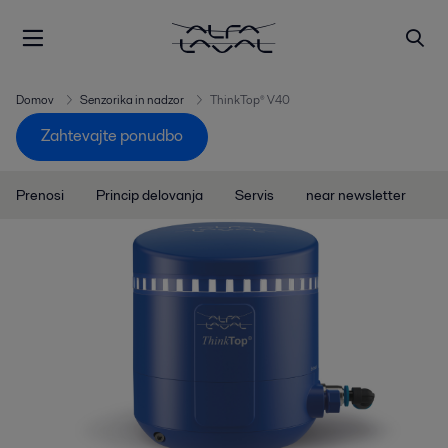
Domov
Senzorika in nadzor
ThinkTop® V40
Zahtevajte ponudbo
Prenosi
Princip delovanja
Servis
near newsletter