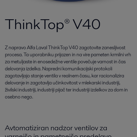
ThinkTop® V40
Z napravo Alfa Laval ThinkTop V40 zagotovite zanesljivost
procesa. Ta uporabniku prijazen in na vire pameten krmilni vrh
za metuljaste in enosedežne ventile povečuje varnost in čas
delovanja izdelka. Napredni komunikacijski protokoli
zagotavljajo stanje ventila v realnem času, kar racionalizira
delovanje in zagotavlja učinkovitost v mlekarski industriji,
živilski industriji, industriji pijač ter industriji izdelkov za dom in
osebno nego.
Avtomatiziran nadzor ventilov za
varnejšo in pametnejšo predelavo