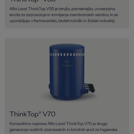
Alfa Laval ThinkTop V55 je tanjša, pametnejša, univerzalna
enota za zaznavanje in krmiljenje membranskih ventilov, ki se
uporabljajo v farmacevtski, biotehnološki in živilski industriji.
ThinkTop® V70
Kompaktna naprava Alfa Laval ThinkTop V70 je druga
generacija vodilnih zaznavalnih in krmilnih enot za higienske