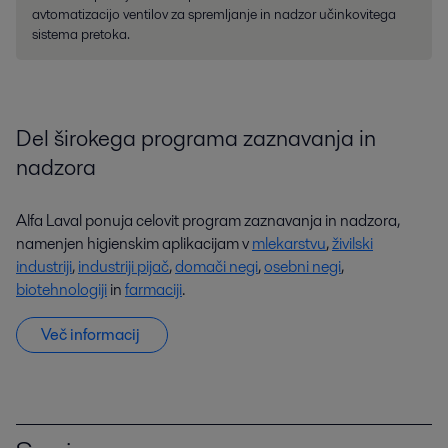
avtomatizacijo ventilov za spremljanje in nadzor učinkovitega
sistema pretoka.
Del širokega programa zaznavanja in
nadzora
Alfa Laval ponuja celovit program zaznavanja in nadzora,
namenjen higienskim aplikacijam v
mlekarstvu
,
živilski
industriji
,
industriji pijač
,
domači negi
,
osebni negi
,
biotehnologiji
in
farmaciji
.
Več informacij