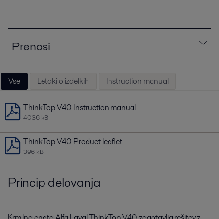
Prenosi
Vse
Letaki o izdelkih
Instruction manual
ThinkTop V40 Instruction manual
4036 kB
ThinkTop V40 Product leaflet
396 kB
Princip delovanja
Krmilna enota Alfa Laval ThinkTop V40 zagotavlja rešitev z