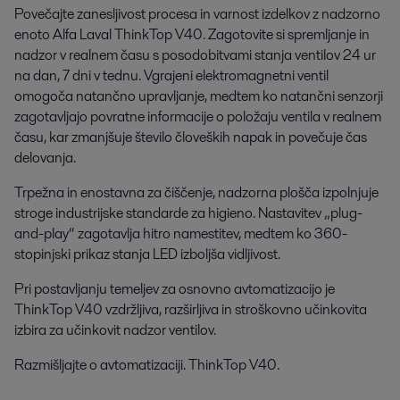
Povečajte zanesljivost procesa in varnost izdelkov z nadzorno
enoto Alfa Laval ThinkTop V40. Zagotovite si spremljanje in
nadzor v realnem času s posodobitvami stanja ventilov 24 ur
na dan, 7 dni v tednu. Vgrajeni elektromagnetni ventil
omogoča natančno upravljanje, medtem ko natančni senzorji
zagotavljajo povratne informacije o položaju ventila v realnem
času, kar zmanjšuje število človeških napak in povečuje čas
delovanja.
Trpežna in enostavna za čiščenje, nadzorna plošča izpolnjuje
stroge industrijske standarde za higieno. Nastavitev „plug-
and-play“ zagotavlja hitro namestitev, medtem ko 360-
stopinjski prikaz stanja LED izboljša vidljivost.
Pri postavljanju temeljev za osnovno avtomatizacijo je
ThinkTop V40 vzdržljiva, razširljiva in stroškovno učinkovita
izbira za učinkovit nadzor ventilov.
Razmišljajte o avtomatizaciji. ThinkTop V40.