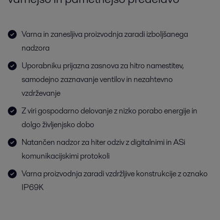
Varna in zanesljiva proizvodnja zaradi izboljšanega
nadzora
Uporabniku prijazna zasnova za hitro namestitev,
samodejno zaznavanje ventilov in nezahtevno
vzdrževanje
Z viri gospodarno delovanje z nizko porabo energije in
dolgo življenjsko dobo
Natančen nadzor za hiter odziv z digitalnimi in ASi
komunikacijskimi protokoli
Varna proizvodnja zaradi vzdržljive konstrukcije z oznako
IP69K