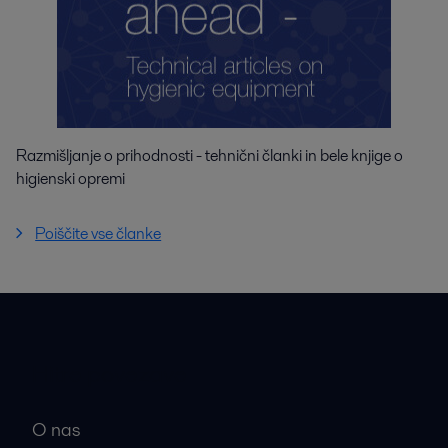
Razmišljanje o prihodnosti - tehnični članki in bele knjige o
higienski opremi
Poiščite vse članke
Hitre povezave
O nas