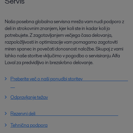
Servis
Naša posebna globalna servisna mreža vam nudi podporo z
deli in strokovnim znanjem, kjer koli ste in kadar koli jo
potrebujete. Z zagotavljanjem večjega časa delovanja,
razpoložljivosti in optimizacije vam pomagamo zagotoviti
miren spanec in povečati donosnost naložbe. Skupaj z vami
lahko naše storitve vključimo v pogodbo o servisiranju Alfa
Laval za predvidljivo in brezskrbno delovanje.
Preberite več o naši ponudbi storitev
Odpravljanje težav
Rezervni deli
Tehnična podpora