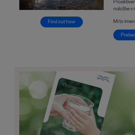
Proaktiven
naložbe v n
Mi to ime
Find out how
Preber