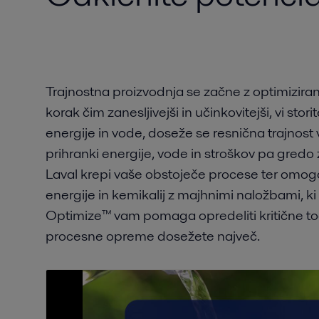
Trajnostna proizvodnja se začne z optimiziran
korak čim zanesljivejši in učinkovitejši, vi st
energije in vode, doseže se resnična trajnos
prihranki energije, vode in stroškov pa gredo 
Laval krepi vaše obstoječe procese ter omo
energije in kemikalij z majhnimi naložbami, ki
Optimize™ vam pomaga opredeliti kritične to
procesne opreme dosežete največ.