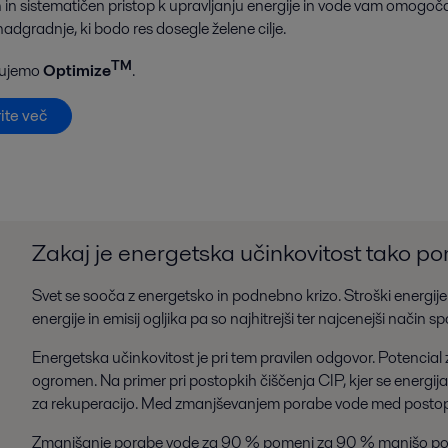
 in sistematičen pristop k upravljanju energije in vode vam omogoča 
adgradnje, ki bodo res dosegle želene cilje.
TM
nujemo
Optimize
.
ite več
Zakaj je energetska učinkovitost tako
Svet se sooča z energetsko in podnebno krizo. Stroški energije 
energije in emisij ogljika pa so najhitrejši ter najcenejši način 
Energetska učinkovitost je pri tem pravilen odgovor. Potencial 
ogromen. Na primer pri postopkih čiščenja CIP, kjer se energija
za rekuperacijo. Med zmanjševanjem porabe vode med postopk
Zmanjšanje porabe vode za 90 % pomeni za 90 % manjšo porabo