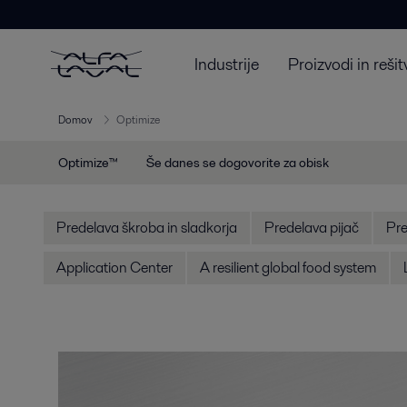
Industrije
Proizvodi in rešit
Domov
Optimize
Optimize™
Še danes se dogovorite za obisk
Predelava škroba in sladkorja
Predelava pijač
Pre
Application Center
A resilient global food system