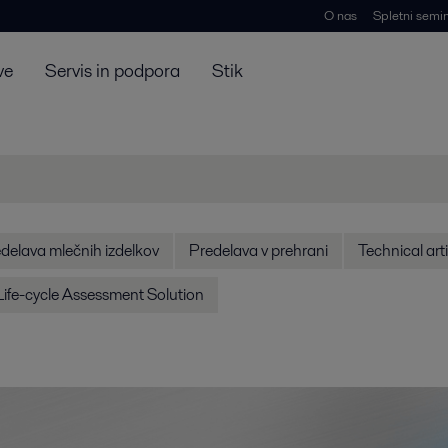
O nas
Spletni semin
ve
Servis in podpora
Stik
delava mlečnih izdelkov
Predelava v prehrani
Technical art
Life-cycle Assessment Solution