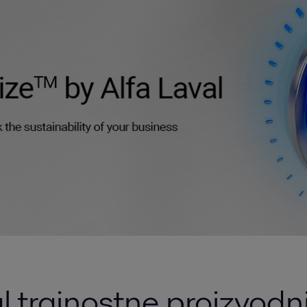
l trajnostne proizvodn