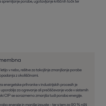
spremljanje porabe, ugotavljanje kritičnih točk ter
 pomembna
letijo v nebo, rešitve za takojšnje zmanjšanje porabe
spopadanja z okoliščinami.
za energetske prihranke v industrijskih procesih je
 uporablja za ogrevanje ali prečiščevanje vode v sistemih
i CIP se sorazmerno zmanjša tudi poraba energije.
 energije in manjše izpuste – ter s tem za 90 % nižji