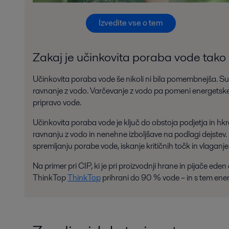
Izvedite vse o tem
Zakaj je učinkovita poraba vode ta
Učinkovita poraba vode še nikoli ni bila pomembnejša. S
ravnanje z vodo. Varčevanje z vodo pa pomeni energetske 
pripravo vode.
Učinkovita poraba vode je ključ do obstoja podjetja in hk
ravnanju z vodo in nenehne izboljšave na podlagi dejstev. 
spremljanju porabe vode, iskanje kritičnih točk in vlaganj
Na primer pri CIP, ki je pri proizvodnji hrane in pijače eden
ThinkTop
ThinkTop
prihrani do 90 % vode – in s tem ener