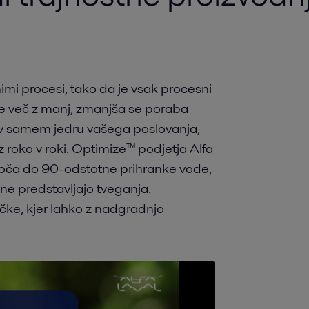
imi procesi, tako da je vsak procesni
orite več z manj, zmanjša se poraba
t v samem jedru vašega poslovanja,
z roko v roki. Optimize™ podjetja Alfa
goča do 90-odstotne prihranke vode,
 ne predstavljajo tveganja.
čke, kjer lahko z nadgradnjo