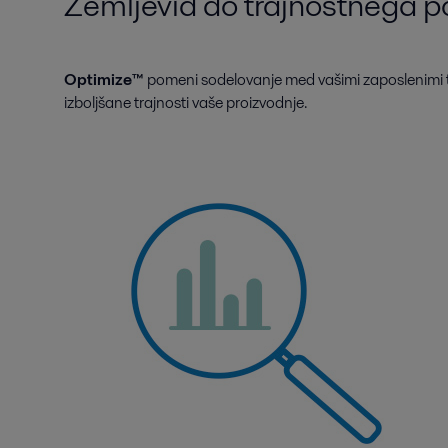
Zemljevid do trajnostnega p
Optimize™
pomeni sodelovanje med vašimi zaposlenimi te
izboljšane trajnosti vaše proizvodnje.