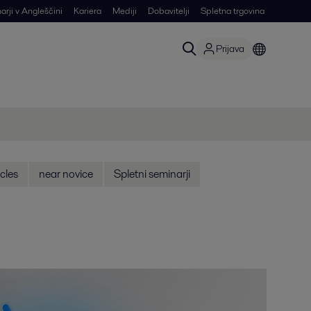
arji v Angleščini
Kariera
Mediji
Dobavitelji
Spletna trgovina
Prijava
icles
near novice
Spletni seminarji