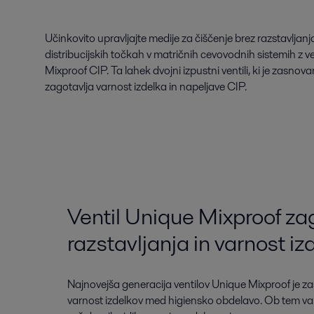
Učinkovito upravljajte medije za čiščenje brez razstavljanj
distribucijskih točkah v matričnih cevovodnih sistemih z v
Mixproof CIP. Ta lahek dvojni izpustni ventili, ki je zasno
zagotavlja varnost izdelka in napeljave CIP.
Ventil Unique Mixproof za
razstavljanja in varnost iz
Najnovejša generacija ventilov Unique Mixproof je z
varnost izdelkov med higiensko obdelavo. Ob tem va