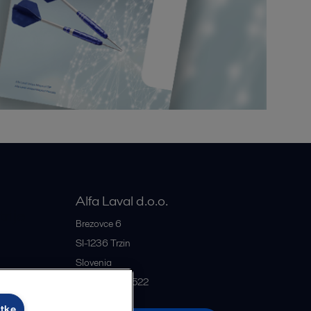
Alfa Laval d.o.o.
rije
Brezovce 6
SI-1236
Trzin
Slovenia
+386 1 5637522
otke