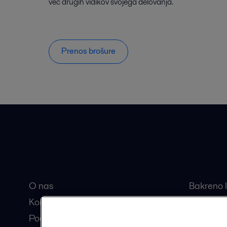
več drugih vidikov svojega delovanja.
Prenos brošure
Hitre povezave
Najbolj
O nas
Bakreno l
Kontakt
Razstavlj
Pooblaščeni partnerji
Centrifug