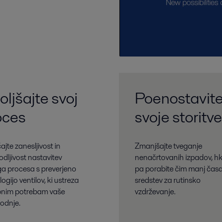
oljšajte svoj
Poenostavit
oces
svoje storitve
jte zanesljivost in
Zmanjšajte tveganje
odljivost nastavitev
nenačrtovanih izpadov, hk
ga procesa s preverjeno
pa porabite čim manj časa
ogijo ventilov, ki ustreza
sredstev za rutinsko
nim potrebam vaše
vzdrževanje.
vodnje.