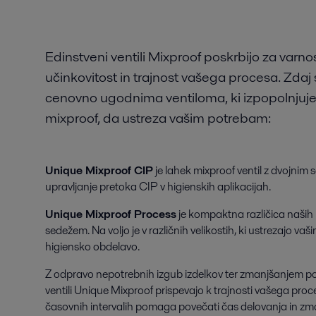
Edinstveni ventili Mixproof poskrbijo za varno
učinkovitost in trajnost vašega procesa. Zdaj
cenovno ugodnima ventiloma, ki izpopolnjuje
mixproof, da ustreza vašim potrebam:
Unique Mixproof CIP
je lahek mixproof ventil z dvojnim
upravljanje pretoka CIP v higienskih aplikacijah.
Unique Mixproof Process
je kompaktna različica naših 
sedežem. Na voljo je v različnih velikostih, ki ustrezajo v
higiensko obdelavo.
Z odpravo nepotrebnih izgub izdelkov ter zmanjšanjem po
ventili Unique Mixproof prispevajo k trajnosti vašega proce
časovnih intervalih pomaga povečati čas delovanja in zman