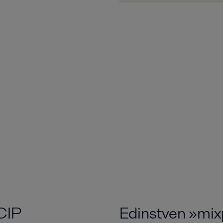
 CIP
Edinstven »mix