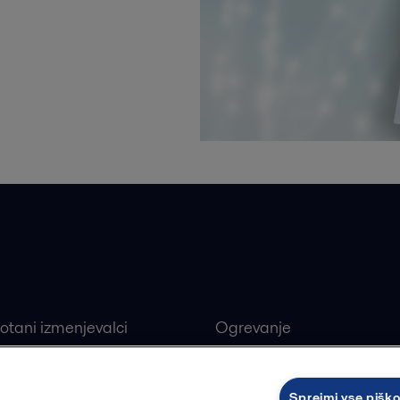
 iskani proizvodi
Najbolj iskane indust
otani izmenjevalci
Ogrevanje
ivi ploščni izmenjevalci
Obnovljivi viri
alne črpalke
Farmacevtska industrija
Sprejmi vse pišk