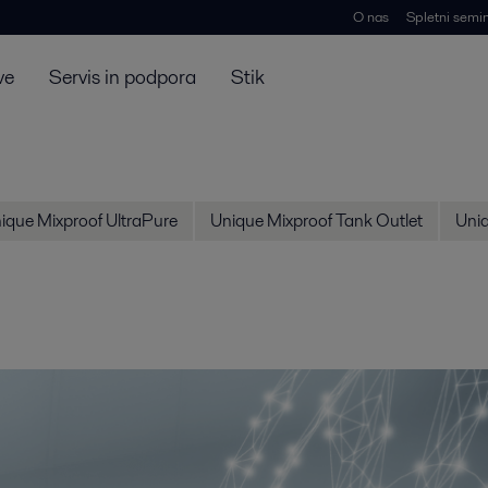
O nas
Spletni semin
ve
Servis in podpora
Stik
ique Mixproof UltraPure
Unique Mixproof Tank Outlet
Uniq