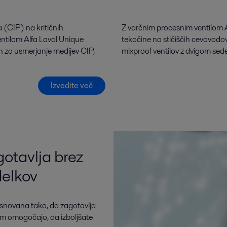
a (CIP) na kritičnih
Z varčnim procesnim ventilom A
entilom Alfa Laval Unique
tekočine na stičiščih cevovodo
van za usmerjanje medijev CIP,
mixproof ventilov z dvigom sed
Izvedite več
gotavlja brez
delkov
asnovana tako, da zagotavlja
m omogočajo, da izboljšate