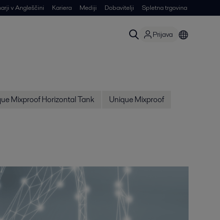
arji v Angleščini
Kariera
Mediji
Dobavitelji
Spletna trgovina
Prijava
ue Mixproof Horizontal Tank
Unique Mixproof