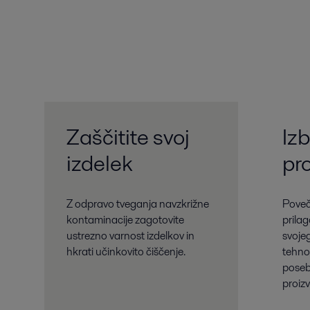
Zaščitite svoj
Izb
izdelek
pr
Z odpravo tveganja navzkrižne
Poveča
kontaminacije zagotovite
prilag
ustrezno varnost izdelkov in
svoje
hkrati učinkovito čiščenje.
tehnol
poseb
proiz