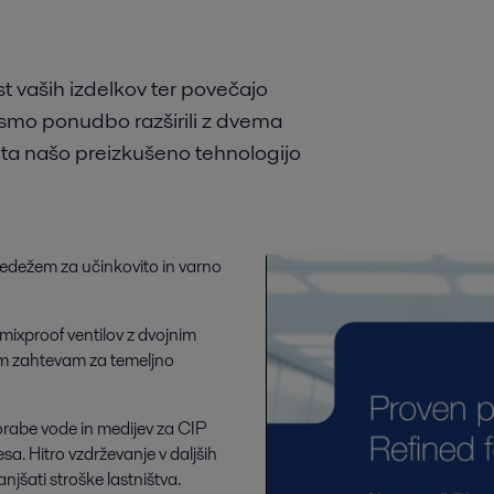
st vaših izdelkov ter povečajo
 smo ponudbo razširili z dvema
ta našo preizkušeno tehnologijo
 sedežem za učinkovito in varno
mixproof ventilov z dvojnim
ašim zahtevam za temeljno
rabe vode in medijev za CIP
sa. Hitro vzdrževanje v daljših
jšati stroške lastništva.