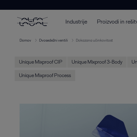
Industrije
Proizvodi in rešit
Domov
Dvosedežni ventili
Dokazana učinkovitost
Unique Mixproof CIP
Unique Mixproof 3-Body
Un
Unique Mixproof Process