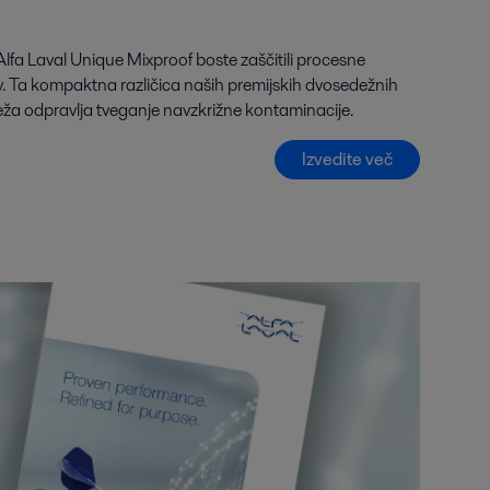
lfa Laval Unique Mixproof boste zaščitili procesne
v. Ta kompaktna različica naših premijskih dvosedežnih
eža odpravlja tveganje navzkrižne kontaminacije.
Izvedite več