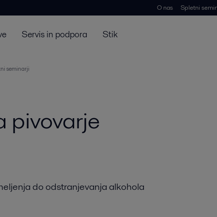
O nas
Spletni semin
ve
Servis in podpora
Stik
ni seminarji
a pivovarje
meljenja do odstranjevanja alkohola