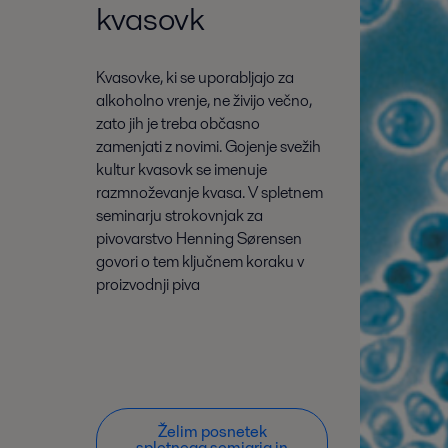
kvasovk
Kvasovke, ki se uporabljajo za
alkoholno vrenje, ne živijo večno,
zato jih je treba občasno
zamenjati z novimi. Gojenje svežih
kultur kvasovk se imenuje
razmnoževanje kvasa. V spletnem
seminarju strokovnjak za
pivovarstvo Henning Sørensen
govori o tem ključnem koraku v
proizvodnji piva
Želim posnetek
spletnega semiarja in