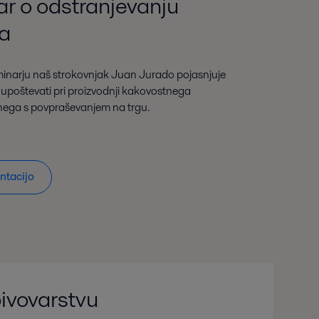
ar o odstranjevanju
va
inarju naš strokovnjak Juan Jurado pojasnjuje
ro upoštevati pri proizvodnji kakovostnega
nega s povpraševanjem na trgu.
ntacijo
pivovarstvu