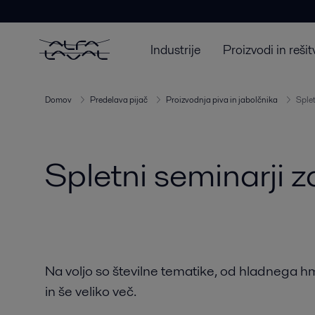
Industrije
Proizvodi in rešit
Domov
Predelava pijač
Proizvodnja piva in jabolčnika
Splet
Spletni seminarji z
Na voljo so številne tematike, od hladnega h
in še veliko več.