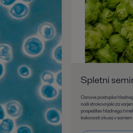
Spletni semi
Osnove postopka hladnega 
naši strokovnjaki za varjen
pospešitev hladnega hmelj
kakovosti okusa v samem