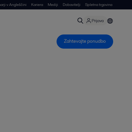
arji v Angleščini
Kariera
Mediji
Dobavitelji
Spletna trgovina
Prijava
Zahtevajte ponudbo