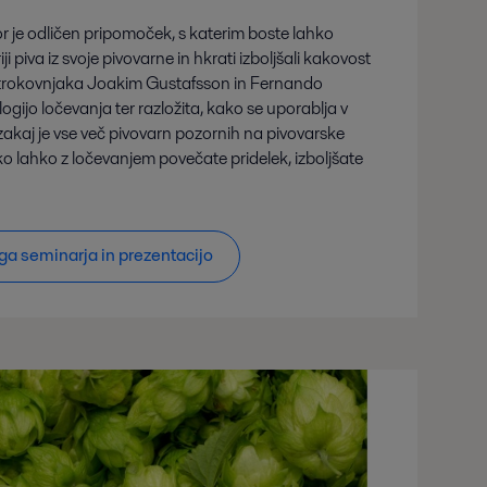
 je odličen pripomoček, s katerim boste lahko
ji piva iz svoje pivovarne in hkrati izboljšali kakovost
strokovnjaka Joakim Gustafsson in Fernando
gijo ločevanja ter razložita, kako se uporablja v
zakaj je vse več pivovarn pozornih na pivovarske
ako lahko z ločevanjem povečate pridelek, izboljšate
a seminarja in prezentacijo