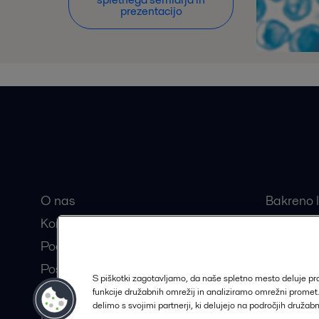
prezentacijo
Hitre povezave
Najbolj
O nas
Bakreno l
Kontakt
Razstavlj
Pooblaščeni partnerji
Centrifug
Postanite partner Alfa Laval
Separator
S piškotki zagotavljamo, da naše spletno mesto deluje p
Trajnostne rešitve
funkcije družabnih omrežij in analiziramo omrežni prome
delimo s svojimi partnerji, ki delujejo na področjih družab
Kariera