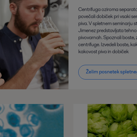
Centrifuga oziroma separator
povečali dobiček pri vsaki seri
piva. V spletnem seminarju 
Jimenez predstavljata tehnolo
pivovarnah. Spoznali boste, 
centrifuge. Izvedeli boste, k
kakovost piva in dobiček
Želim posnetek spletneg