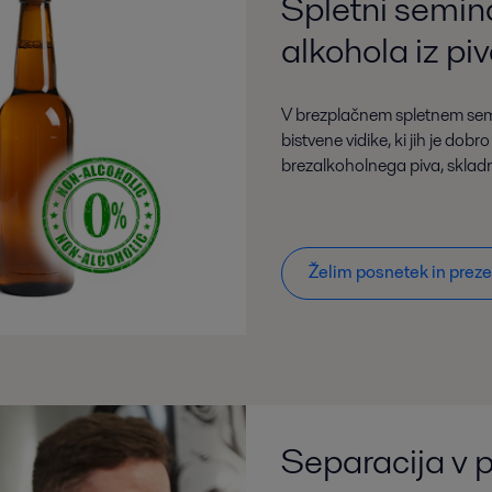
Spletni semin
alkohola iz pi
V brezplačnem spletnem sem
bistvene vidike, ki jih je dob
brezalkoholnega piva, sklad
Želim posnetek in preze
Separacija v 