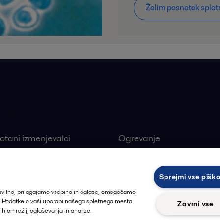
Želim posnetek splet
 iskani proizvodi
Najbolj iskane indust
otani izmenjevalci
Ogrevanje
ivi ploščni izmenjevalci
Obnovljivi viri
alne črpalke
Farmacevtska industrija
Sprejmi vse pišk
ji
Proizvodnja hrane in pija
ravilno, prilagajamo vsebino in oglase, omogočamo
t. Podatke o vaši uporabi našega spletnega mesta
Zavrni vse
nih omrežij, oglaševanja in analize.