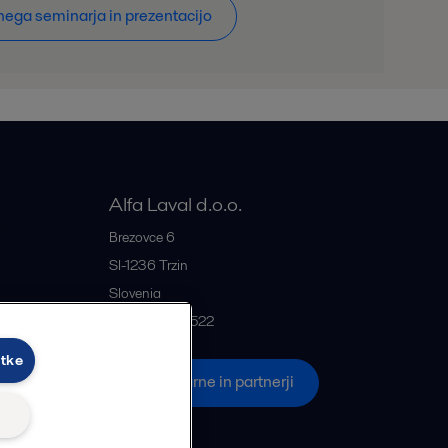
nega seminarja in prezentacijo
Alfa Laval d.o.o.
rije
Brezovce 6
SI-1236
Trzin
Slovenia
+386 1 5637522
otke
če
Vse pisarne in partnerji