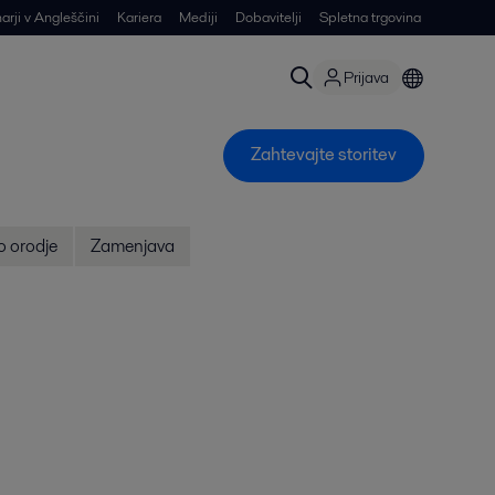
arji v Angleščini
Kariera
Mediji
Dobavitelji
Spletna trgovina
Prijava
Zahtevajte storitev
o orodje
Zamenjava