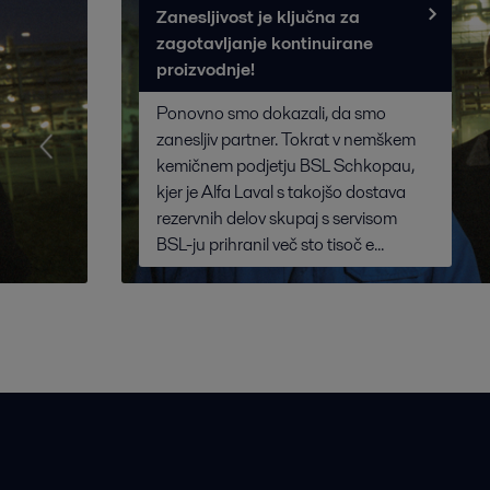
Zanesljivost je ključna za
zagotavljanje kontinuirane
proizvodnje!
Ponovno smo dokazali, da smo
zanesljiv partner. Tokrat v nemškem
kemičnem podjetju BSL Schkopau,
kjer je Alfa Laval s takojšo dostava
rezervnih delov skupaj s servisom
BSL-ju prihranil več sto tisoč e...