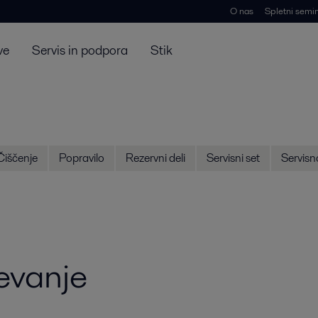
O nas
Spletni semin
ve
Servis in podpora
Stik
Čiščenje
Popravilo
Rezervni deli
Servisni set
Servisn
evanje