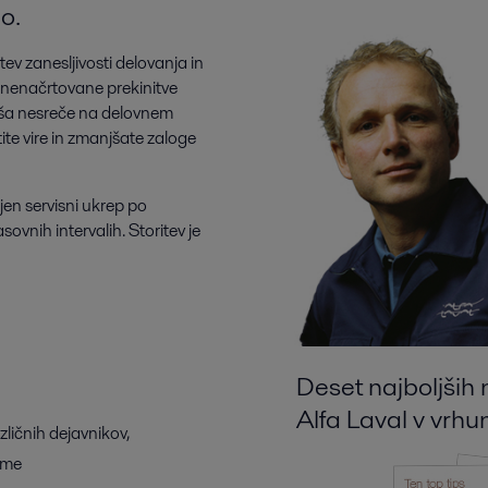
o.
ev zanesljivosti delovanja in
 nenačrtovane prekinitve
jša nesreče na delovnem
te vire in zmanjšate zaloge
jen servisni ukrep po
ovnih intervalih. Storitev je
Deset najboljših
Alfa Laval v vrhu
zličnih dejavnikov,
eme