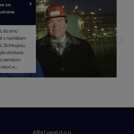
čna za
nuirane
, da smo
rat v nemškem
SL Schkopau,
kojšo dostava
 s servisom
tisoč e...
Alfa Laval d.o.o.