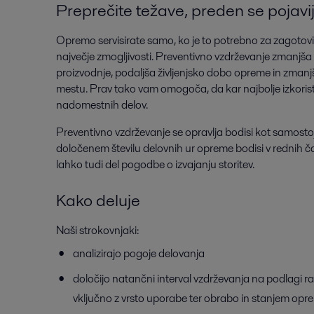
Preprečite težave, preden se pojavij
Opremo servisirate samo, ko je to potrebno za zagotovit
največje zmogljivosti. Preventivno vzdrževanje zmanjša
proizvodnje, podaljša življenjsko dobo opreme in zman
mestu. Prav tako vam omogoča, da kar najbolje izkoristi
nadomestnih delov.
Preventivno vzdrževanje se opravlja bodisi kot samosto
določenem številu delovnih ur opreme bodisi v rednih čas
lahko tudi del pogodbe o izvajanju storitev.
Kako deluje
Naši strokovnjaki:
analizirajo pogoje delovanja
določijo natančni interval vzdrževanja na podlagi ra
vključno z vrsto uporabe ter obrabo in stanjem opr