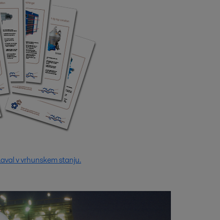
aval v vrhunskem stanju.