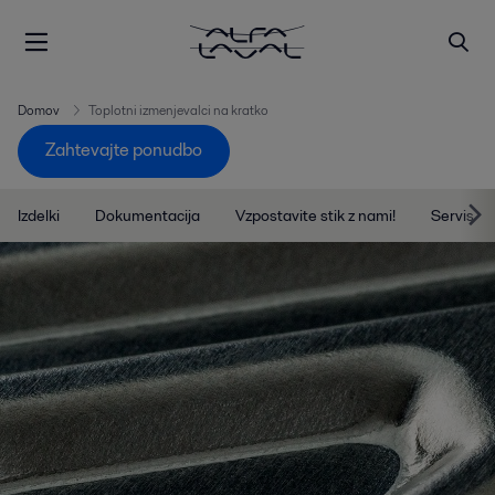
Domov
Toplotni izmenjevalci na kratko
Zahtevajte ponudbo
Izdelki
Dokumentacija
Vzpostavite stik z nami!
Servis