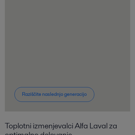
Raziščite naslednjo generacijo
Toplotni izmenjevalci Alfa Laval za
optimalno delovanje