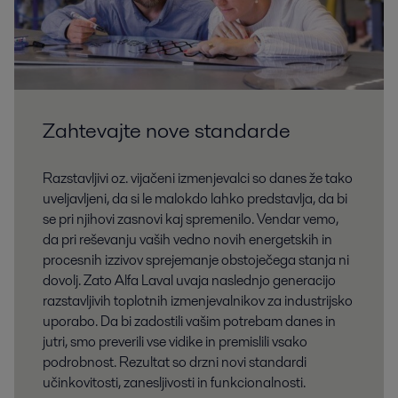
Zahtevajte nove standarde
Razstavljivi oz. vijačeni izmenjevalci so danes že tako
uveljavljeni, da si le malokdo lahko predstavlja, da bi
se pri njihovi zasnovi kaj spremenilo. Vendar vemo,
da pri reševanju vaših vedno novih energetskih in
procesnih izzivov sprejemanje obstoječega stanja ni
dovolj. Zato Alfa Laval uvaja naslednjo generacijo
razstavljivih toplotnih izmenjevalnikov za industrijsko
uporabo. Da bi zadostili vašim potrebam danes in
jutri, smo preverili vse vidike in premislili vsako
podrobnost. Rezultat so drzni novi standardi
učinkovitosti, zanesljivosti in funkcionalnosti.