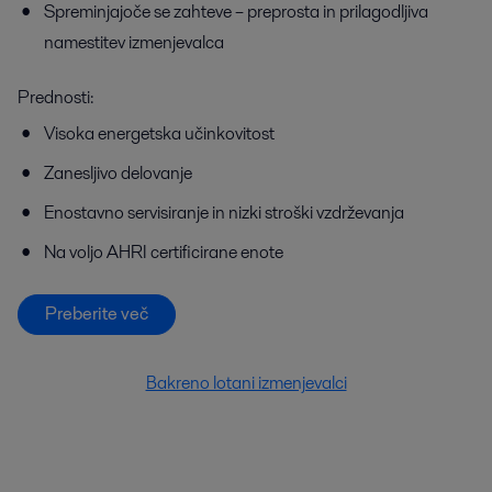
Spreminjajoče se zahteve – preprosta in prilagodljiva
namestitev izmenjevalca
Prednosti:
Visoka energetska učinkovitost
Zanesljivo delovanje
Enostavno servisiranje in nizki stroški vzdrževanja
Na voljo AHRI certificirane enote
Preberite več
Bakreno lotani izmenjevalci