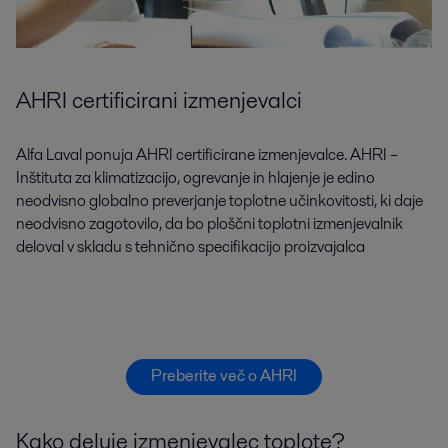
AHRI certificirani izmenjevalci
Alfa Laval ponuja AHRI certificirane izmenjevalce. AHRI –
Inštituta za klimatizacijo, ogrevanje in hlajenje je edino
neodvisno globalno preverjanje toplotne učinkovitosti, ki daje
neodvisno zagotovilo, da bo ploščni toplotni izmenjevalnik
deloval v skladu s tehnično specifikacijo proizvajalca
Preberite več o AHRI
Kako deluje izmenjevalec toplote?