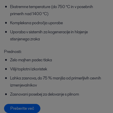
Ekstremne temperature (do 750 °C in v posebnih
primerih nad 1400 °C)
Kompleksna področja uporabe
Uporaba v sistemih za kogeneracije in hlajenje
stisnjenega zraka
Prednosti:
Zelo majhen padec tlaka
Višji toplotni izkoristek
Lahka zasnova, do 75 % manjša od primerljivih cevnih
izmenjevalnikov
Zasnovani posebej za delovanje s plinom
Preberite več