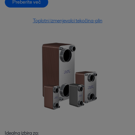
Preberite več
Toplotni izmenjevalci tekočina-plin
Idealna izbira za: