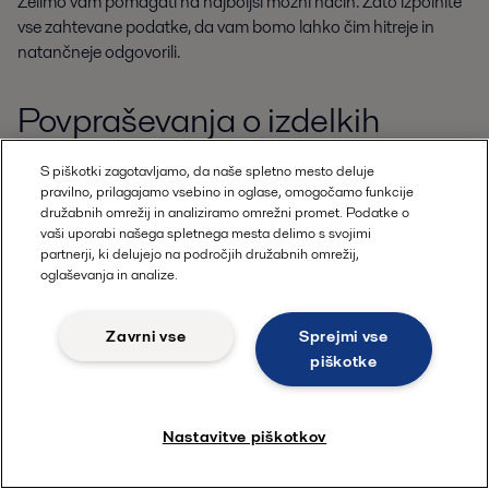
Želimo vam pomagati na najboljši možni način. Zato izpolnite
vse zahtevane podatke, da vam bomo lahko čim hitreje in
natančneje odgovorili.
Povpraševanja o izdelkih
S piškotki zagotavljamo, da naše spletno mesto deluje
pravilno, prilagajamo vsebino in oglase, omogočamo funkcije
Kako vam lahko pomagamo?
družabnih omrežij in analiziramo omrežni promet. Podatke o
vaši uporabi našega spletnega mesta delimo s svojimi
partnerji, ki delujejo na področjih družabnih omrežij,
oglaševanja in analize.
Zavrni vse
Sprejmi vse
Navedite podrobnosti ali dokumente, ki vam lahko pomagajo pri
piškotke
poizvedbi.
Nastavitve piškotkov