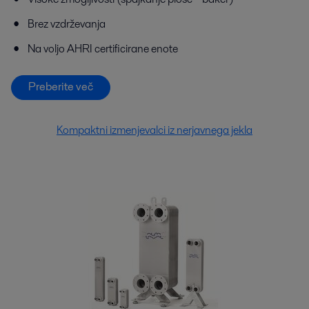
Brez vzdrževanja
Na voljo AHRI certificirane enote
Preberite več
Kompaktni izmenjevalci iz nerjavnega jekla