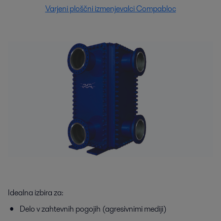
Varjeni ploščni izmenjevalci Compabloc
Idealna izbira za:
Delo v zahtevnih pogojih (agresivnimi mediji)