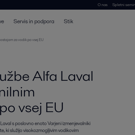
O nas
Spletni semin
ve
Servis in podpora
Stik
postajam za vodik po vsej EU
ružbe Alfa Laval
nilnim
po vsej EU
 Laval s poslovno enoto Varjeni izmenjevalniki 
te, ki služijo visokozmogljivim vodikovim 