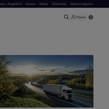
arji v Angleščini
Kariera
Mediji
Dobavitelji
Spletna trgovina
Prijava