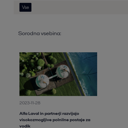
Vse
Sorodna vsebina:
2023-11-28
Alfa Laval in partnerji razvijajo
visokozmogljive polnilne postaje za
vodik