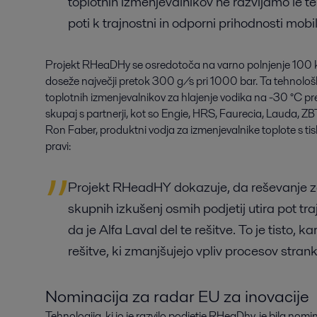
toplotnih izmenjevalnikov ne razvijamo le te
poti k trajnostni in odporni prihodnosti mobil
Projekt RHeaDHy se osredotoča na varno polnjenje 100 kg
doseže največji pretok 300 g/s pri 1000 bar. Ta tehnolo
toplotnih izmenjevalnikov za hlajenje vodika na -30 °C pre
skupaj s partnerji, kot so Engie, HRS, Faurecia, Lauda, ZB
Ron Faber, produktni vodja za izmenjevalnike toplote s tis
pravi:
Projekt RHeadHY dokazuje, da reševanje z
skupnih izkušenj osmih podjetij utira pot 
da je Alfa Laval del te rešitve. To je tisto,
rešitve, ki zmanjšujejo vpliv procesov strank
Nominacija za radar EU za inovacije
Tehnologija, ki jo je razvilo podjetje RHeaDhy, je bila no