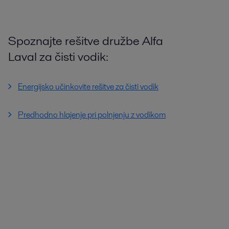
Spoznajte rešitve družbe Alfa
Laval za čisti vodik:
Energijsko učinkovite rešitve za čisti vodik
Predhodno hlajenje pri polnjenju z vodikom