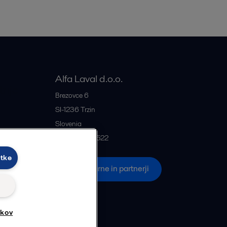
Alfa Laval d.o.o.
rije
Brezovce 6
SI-1236
Trzin
Slovenia
+386 1 5637522
otke
če
Vse pisarne in partnerji
tkov