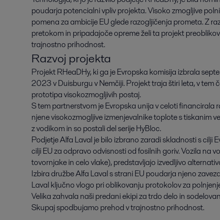
poudarja potencialni vpliv projekta. Visoko zmogljive po
pomena za ambicije EU glede razogljičenja prometa. Z raz
pretokom in pripadajoče opreme želi ta projekt preoblikovati
trajnostno prihodnost.
Razvoj projekta
Projekt RHeaDHy, ki ga je Evropska komisija izbrala sept
2023 v Duisburgu v Nemčiji. Projekt traja štiri leta, v tem
prototipa visokozmogljivih postaj.
S tem partnerstvom je Evropska unija v celoti financirala 
njene visokozmogljive izmenjevalnike toplote s tiskanim ve
z vodikom in so postali del serije HyBloc.
Podjetje Alfa Laval je bilo izbrano zaradi skladnosti s cilji
cilji EU za odpravo odvisnosti od fosilnih goriv. Vozila na 
tovornjake in celo vlake), predstavljajo izvedljivo alternati
Izbira družbe Alfa Laval s strani EU poudarja njeno zaveza
Laval ključno vlogo pri oblikovanju protokolov za polnjenj
Velika zahvala naši predani ekipi za trdo delo in sodelova
Skupaj spodbujamo prehod v trajnostno prihodnost.