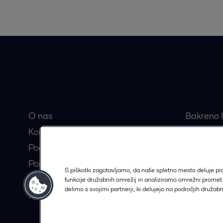
Hitre povezave
Najbolj
O nas
Bakreno l
Kontakt
Razstavlj
Pooblaščeni partnerji
Centrifug
Postanite partner Alfa Laval
Separator
S piškotki zagotavljamo, da naše spletno mesto deluje p
Trajnostne rešitve
funkcije družabnih omrežij in analiziramo omrežni prome
delimo s svojimi partnerji, ki delujejo na področjih družab
Kariera