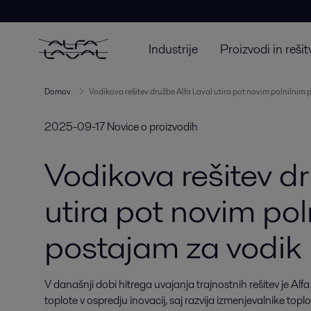
Industrije
Proizvodi in rešit
Domov
Vodikova rešitev družbe Alfa Laval utira pot novim polnilnim 
2025-09-17
Novice o proizvodih
Vodikova rešitev d
utira pot novim pol
postajam za vodik 
V današnji dobi hitrega uvajanja trajnostnih rešitev je Alfa
toplote v ospredju inovacij, saj razvija izmenjevalnike toplo