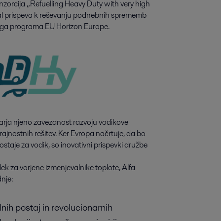
zorcija „Refuelling Heavy Duty with very high 
l prispeva k reševanju podnebnih sprememb 
nega programa EU Horizon Europe.
rja njeno zavezanost razvoju vodikove
rajnostnih rešitev. Ker Evropa načrtuje, da bo
taje za vodik, so inovativni prispevki družbe
ek za varjene izmenjevalnike toplote, Alfa
dnje:
nih postaj in revolucionarnih