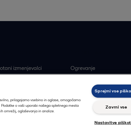
 iskani proizvodi
Najbolj iskane indust
otani izmenjevalci
Ogrevanje
ivi ploščni izmenjevalci
Obnovljivi viri
alne črpalke
Farmacevtska industrija
Sprejmi vse pišk
ji
Proizvodnja hrane in pija
ravilno, prilagajamo vsebino in oglase, omogočamo
t. Podatke o vaši uporabi našega spletnega mesta
Zavrni vse
nih omrežij, oglaševanja in analize.
Nastavitve piško