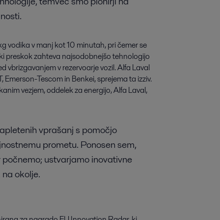
hnologije, temveč smo pionirji na
nosti.
 vodika v manj kot 10 minutah, pri čemer se
ški preskok zahteva najsodobnejšo tehnologijo
d vbrizgavanjem v rezervoarje vozil. Alfa Laval
T, Emerson-Tescom in Benkei, sprejema ta izziv.
kanim vezjem, oddelek za energijo, Alfa Laval,
apletenih vprašanj s pomočjo
trajnostnemu prometu. Ponosen sem,
 kar počnemo; ustvarjamo inovativne
 na okolje.
minirana za nagrado EU Innovation Radar, ki