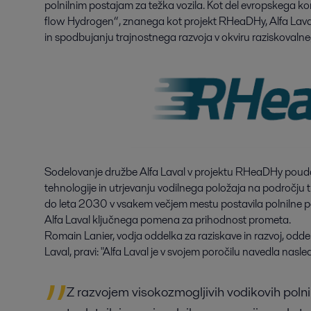
polnilnim postajam za težka vozila. Kot del evropskega kon
flow Hydrogen“, znanega kot projekt RHeaDHy, Alfa Lava
in spodbujanju trajnostnega razvoja v okviru raziskoval
Sodelovanje družbe Alfa Laval v projektu RHeaDHy pouda
tehnologije in utrjevanju vodilnega položaja na področju t
do leta 2030 v vsakem večjem mestu postavila polnilne pos
Alfa Laval ključnega pomena za prihodnost prometa.
Romain Lanier, vodja oddelka za raziskave in razvoj, oddel
Laval, pravi: "Alfa Laval je v svojem poročilu navedla nasle
Z razvojem visokozmogljivih vodikovih polnil