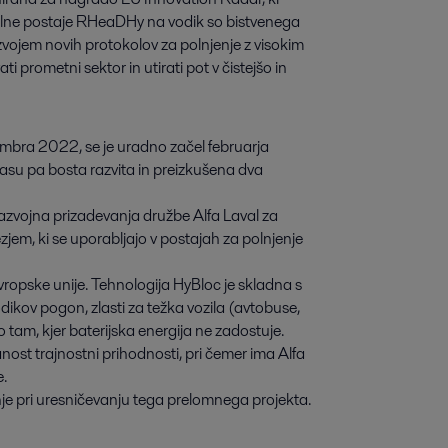
lnilne postaje RHeaDHy na vodik so bistvenega
vojem novih protokolov za polnjenje z visokim
 prometni sektor in utirati pot v čistejšo in
embra 2022, se je uradno začel februarja
 času pa bosta razvita in preizkušena dva
razvojna prizadevanja družbe Alfa Laval za
zjem, ki se uporabljajo v postajah za polnjenje
 Evropske unije. Tehnologija HyBloc je skladna s
vodikov pogon, zlasti za težka vozila (avtobuse,
vo tam, kjer baterijska energija ne zadostuje.
nost trajnostni prihodnosti, pri čemer ima Alfa
e.
nje pri uresničevanju tega prelomnega projekta.