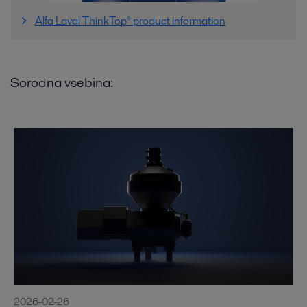
Alfa Laval ThinkTop® product information
Sorodna vsebina:
2026-02-26