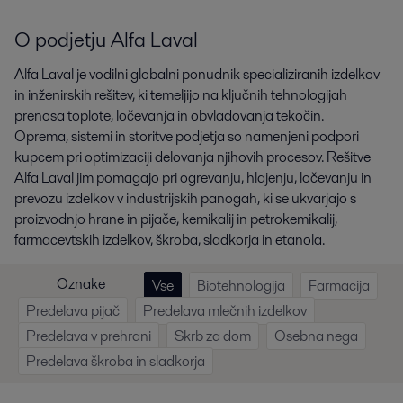
O podjetju Alfa Laval
Alfa Laval je vodilni globalni ponudnik specializiranih izdelkov
in inženirskih rešitev, ki temeljijo na ključnih tehnologijah
prenosa toplote, ločevanja in obvladovanja tekočin.
Oprema, sistemi in storitve podjetja so namenjeni podpori
kupcem pri optimizaciji delovanja njihovih procesov. Rešitve
Alfa Laval jim pomagajo pri ogrevanju, hlajenju, ločevanju in
prevozu izdelkov v industrijskih panogah, ki se ukvarjajo s
proizvodnjo hrane in pijače, kemikalij in petrokemikalij,
farmacevtskih izdelkov, škroba, sladkorja in etanola.
Oznake
Vse
Biotehnologija
Farmacija
Predelava pijač
Predelava mlečnih izdelkov
Predelava v prehrani
Skrb za dom
Osebna nega
Predelava škroba in sladkorja