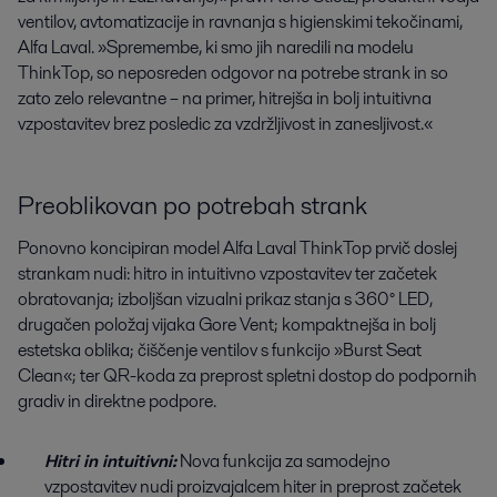
ventilov, avtomatizacije in ravnanja s higienskimi tekočinami,
Alfa Laval. »Spremembe, ki smo jih naredili na modelu
ThinkTop, so neposreden odgovor na potrebe strank in so
zato zelo relevantne – na primer, hitrejša in bolj intuitivna
vzpostavitev brez posledic za vzdržljivost in zanesljivost.«
Preoblikovan po potrebah strank
Ponovno koncipiran model Alfa Laval ThinkTop prvič doslej
strankam nudi: hitro in intuitivno vzpostavitev ter začetek
obratovanja; izboljšan vizualni prikaz stanja s 360° LED,
drugačen položaj vijaka Gore Vent; kompaktnejša in bolj
estetska oblika; čiščenje ventilov s funkcijo »Burst Seat
Clean«; ter QR-koda za preprost spletni dostop do podpornih
gradiv in direktne podpore.
Hitri in intuitivni:
Nova funkcija za samodejno
vzpostavitev nudi proizvajalcem hiter in preprost začetek