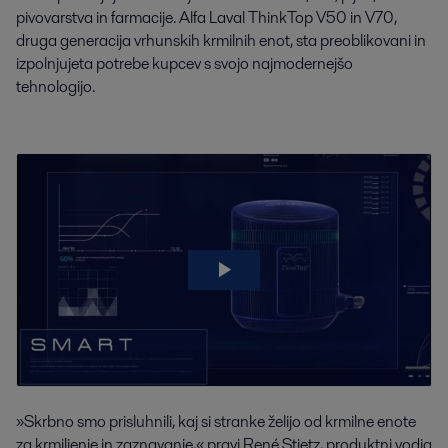
pivovarstva in farmacije. Alfa Laval ThinkTop V50 in V70, 
druga generacija vrhunskih krmilnih enot, sta preoblikovani in 
izpolnjujeta potrebe kupcev s svojo najmodernejšo 
tehnologijo.
»Skrbno smo prisluhnili, kaj si stranke želijo od krmilne enote
za krmiljenje in zaznavanje,« pravi René Stietz, produktni vodja