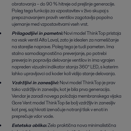
obratovanja – do 90 % hitreje od prejšnje generacije.
Poleg tega funkcija za vzpostavitev v živo skupaj s
prepoznavanjem pravih ventilov zagotavlja popolno
ujemanje med vzpostavitvami vseh vrst.
Prilagodljivi in pametni:
Novi model ThinkTop pristaja
na vsak ventil Alfa Laval, zato je idealen za nameščanje
na starejše naprave. Poleg tega je tudi pameten. Ima
stalno samodiagnostično preverjanje, po potrebi
preverja in popravlja delovanje ventilov in ima vgrajen
napreden vizualni indikator stanja 360° LED, s katerim
lahko upravljavci od koder koli vidijo stanje delovanja.
Vzdržljivi in zanesljivi:
Novi model ThinkTop je prav
tako vzdržljiv in zanesljiv, kot je bila prva generacija.
Vendar je zaradi novega položaja membranskega vijaka
Gore Vent model ThinkTop še bolj vzdržljiv in zanesljiv
kot prej, saj hkrati izenačuje notranji tlak v enoti in
preprečuje vdor vode.
Estetska oblika:
Zelo praktična nova minimalistična