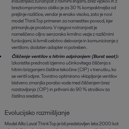
industrijska zunanjost z ravnimi linijami, brez vijakov in z
brezkompromisno obliko je za 30 % kompaktnejša od
prejšnje različice, vendar je enako visoka, zato je novi
model ThinkTop primeren za namestitev povsod, kjer
primanjkuje prostora. V njegovi notranjosti je
nameščeno ciljno senzorsko krmilno vezje z različnimi
funkcijami, ki krmili celotno delovanje in komuniciranje z
ventilom; dodaten adapter ni potreben.
Čiščenje ventilov s hitrim odpiranjem (Burst seat):
Izkoristite prednosti izjemno učinkovitega čiščenja s
hitrim brizganjem čistilne tekočine (CIP) v trenutku, ko
se ventil odpre. Tovrstno optimirano vklapljanje ventilov
bistveno zmanjša porabo vode med čiščenjem brez
razstavljanja (CIP) in prihrani do 90 % stroškov za
čistilna sredstva.
Evolucijsko razmišljanje
Model Alfa Laval ThinkTop je bil predstavljen leta 2000 kot