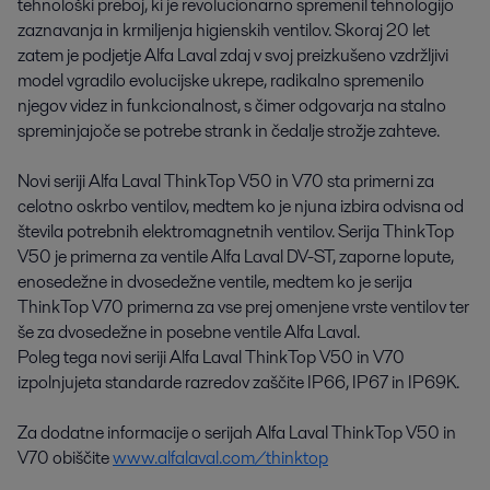
tehnološki preboj, ki je revolucionarno spremenil tehnologijo
zaznavanja in krmiljenja higienskih ventilov. Skoraj 20 let
zatem je podjetje Alfa Laval zdaj v svoj preizkušeno vzdržljivi
model vgradilo evolucijske ukrepe, radikalno spremenilo
njegov videz in funkcionalnost, s čimer odgovarja na stalno
spreminjajoče se potrebe strank in čedalje strožje zahteve.
Novi seriji Alfa Laval ThinkTop V50 in V70 sta primerni za
celotno oskrbo ventilov, medtem ko je njuna izbira odvisna od
števila potrebnih elektromagnetnih ventilov. Serija ThinkTop
V50 je primerna za ventile Alfa Laval DV-ST, zaporne lopute,
enosedežne in dvosedežne ventile, medtem ko je serija
ThinkTop V70 primerna za vse prej omenjene vrste ventilov ter
še za dvosedežne in posebne ventile Alfa Laval.
Poleg tega novi seriji Alfa Laval ThinkTop V50 in V70
izpolnjujeta standarde razredov zaščite IP66, IP67 in IP69K.
Za dodatne informacije o serijah Alfa Laval ThinkTop V50 in
V70 obiščite
www.alfalaval.com/thinktop