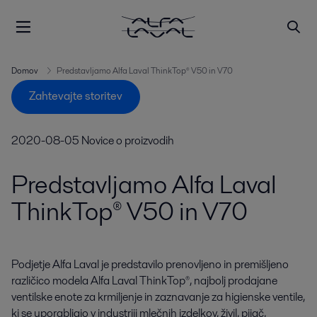
Domov
Predstavljamo Alfa Laval ThinkTop® V50 in V70
Zahtevajte storitev
2020-08-05
Novice o proizvodih
Predstavljamo Alfa Laval
ThinkTop® V50 in V70
Podjetje Alfa Laval je predstavilo prenovljeno in premišljeno 
različico modela Alfa Laval ThinkTop®, najbolj prodajane 
ventilske enote za krmiljenje in zaznavanje za higienske ventile, 
ki se uporabljajo v industriji mlečnih izdelkov, živil, pijač, 