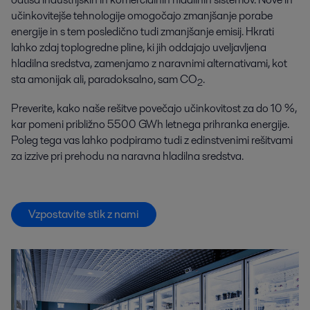
učinkovitejše tehnologije omogočajo zmanjšanje porabe
energije in s tem posledično tudi zmanjšanje emisij. Hkrati
lahko zdaj toplogredne pline, ki jih oddajajo uveljavljena
hladilna sredstva, zamenjamo z naravnimi alternativami, kot
sta amonijak ali, paradoksalno, sam CO
.
2
Preverite, kako naše rešitve povečajo učinkovitost za do 10 %,
kar pomeni približno 5500 GWh letnega prihranka energije.
Poleg tega vas lahko podpiramo tudi z edinstvenimi rešitvami
za izzive pri prehodu na naravna hladilna sredstva.
Vzpostavite stik z nami