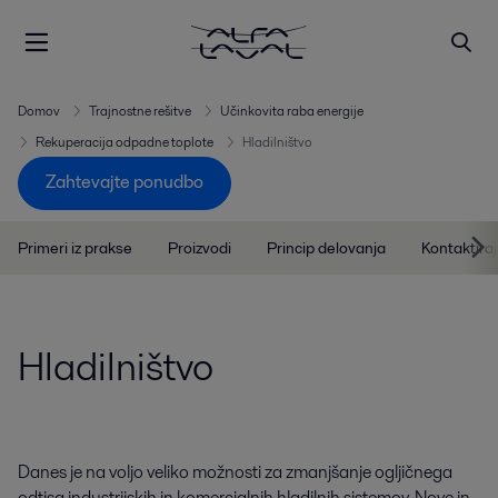
Domov
Trajnostne rešitve
Učinkovita raba energije
Rekuperacija odpadne toplote
Hladilništvo
Zahtevajte ponudbo
Primeri iz prakse
Proizvodi
Princip delovanja
Kontaktira
Hladilništvo
Danes je na voljo veliko možnosti za zmanjšanje ogljičnega
odtisa industrijskih in komercialnih hladilnih sistemov. Nove in