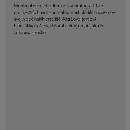
Montreal je s prehodom na separatorje U-Turn
družbe Alfa Laval izboljšal varnost hladilnih sistemov
svojih občinskih drsališč. Alfa Laval je razvil
hladilniško rešitev, ki porabi manj amonijaka in
zmanjša stroške.