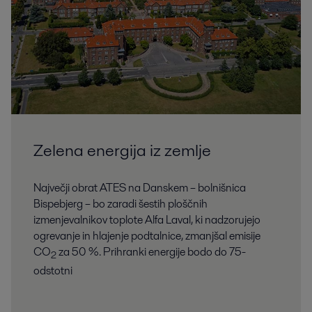
Zelena energija iz zemlje
Največji obrat ATES na Danskem – bolnišnica
Bispebjerg – bo zaradi šestih ploščnih
izmenjevalnikov toplote Alfa Laval, ki nadzorujejo
ogrevanje in hlajenje podtalnice, zmanjšal emisije
CO
za 50 %. Prihranki energije bodo do 75-
2
odstotni