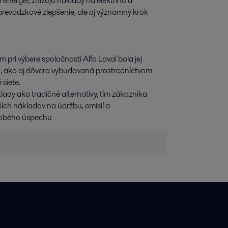
 energie, znižujú náklady na elektrinu a
 prevádzkové zlepšenie, ale aj významný krok
 pri výbere spoločnosti Alfa Laval bola jej
u, ako aj dôvera vybudovaná prostredníctvom
 siete.
dy ako tradičné alternatívy, tím zákazníka
žších nákladov na údržbu, emisií a
dobého úspechu