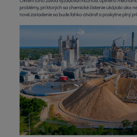
Okrem toho závod vyžadoval možnosť úplného mechanic
problémy, pri ktorých sa chemické čistenie ukázalo ako n
nové zariadenie sa bude ľahko otvárať a poskytne plný prí