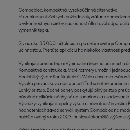
Compabloc: kompaktná, vysokoúčinná alternatíva
Po zohľadnení všetkých požiadaviek, vrátane obmedzeného
a výkonnostných cieľov, spoločnosť Alfa Laval odporuči
výmenník tepla.
S viac ako 35 000 inštaláciami po celom svete je Compa
účinnosťou. Pre túto aplikáciu ho niekoľko vlastností pre
Vynikajúci prenos tepla: Výnimočná tepelná účinnosť a ú
Kompaktná konštrukcia: Malé rozmery umožnili jednoduchú
Spoľahlivý výkon: Konštrukcia C-Weld a laserovo zvárané 
Vysoká prevádzková dostupnosť: Turbulentné prúdenie zni
Ľahký prístup: Bočné panely poskytujú plný prístup pre úd
náročné aplikácie náchylné na zanášanie a usadzovani
Výsledky: vynikajúci tepelný výkon a návratnosť investíc
hodnoteniach závod schválil systém Compabloc na mode
nainštalovaný v roku 2023, priniesol okamžité zvýšenie v