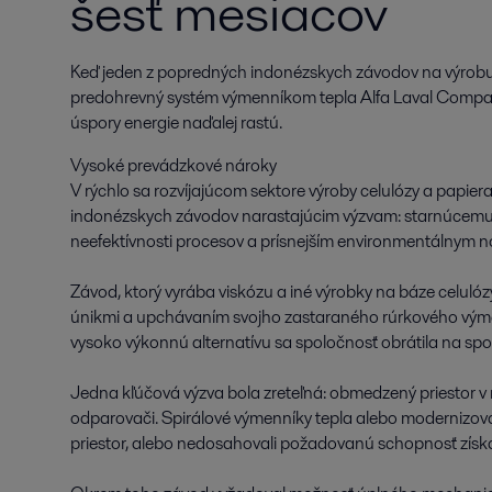
šesť mesiacov
Keď jeden z popredných indonézskych závodov na výrobu c
predohrevný systém výmenníkom tepla Alfa Laval Compablo
úspory energie naďalej rastú.
Vysoké prevádzkové nároky
V rýchlo sa rozvíjajúcom sektore výroby celulózy a papiera
indonézskych závodov narastajúcim výzvam: starnúcemu 
neefektívnosti procesov a prísnejším environmentálnym 
Závod, ktorý vyrába viskózu a iné výrobky na báze celulóz
únikmi a upchávaním svojho zastaraného rúrkového výmen
vysoko výkonnú alternatívu sa spoločnosť obrátila na spo
Jedna kľúčová výzva bola zreteľná: obmedzený priestor 
odparovači. Spirálové výmenníky tepla alebo modernizov
priestor, alebo nedosahovali požadovanú schopnosť získ