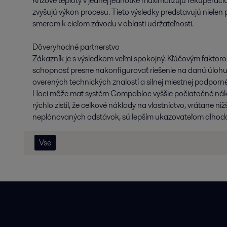
Krížové teploty v jednej jednotke maximalizujú rekuperáciu
zvyšujú výkon procesu. Tieto výsledky predstavujú nielen
smerom k cieľom závodu v oblasti udržateľnosti.
Dôveryhodné partnerstvo
Zákazník je s výsledkom veľmi spokojný. Kľúčovým faktorom
schopnosť presne nakonfigurovať riešenie na danú úloh
overených technických znalostí a silnej miestnej podporné
Hoci môže mať systém Compabloc vyššie počiatočné nákla
rýchlo zistil, že celkové náklady na vlastníctvo, vrátane ni
neplánovaných odstávok, sú lepším ukazovateľom dlho
Vse