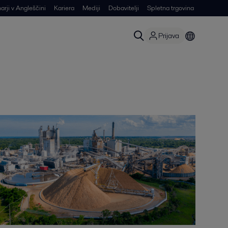
arji v Angleščini
Kariera
Mediji
Dobavitelji
Spletna trgovina
Prijava