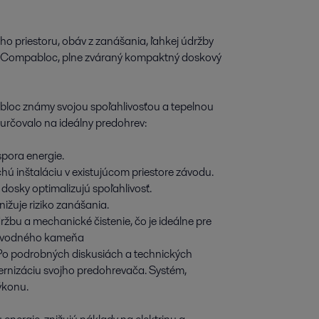
 priestoru, obáv z zanášania, ľahkej údržby
la Compabloc, plne zváraný kompaktný doskový
bloc známy svojou spoľahlivosťou a tepelnou
durčovalo na ideálny predohrev:
spora energie.
 inštaláciu v existujúcom priestore závodu.
dosky optimalizujú spoľahlivosť.
žuje riziko zanášania.
ržbu a mechanické čistenie, čo je ideálne pre
e vodného kameňa
ií Po podrobných diskusiách a technických
rnizáciu svojho predohrevača. Systém,
ýkonu.