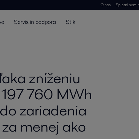
O nas
Spletni semin
ve
Servis in podpora
Stik
ďaka zníženiu
 o 197 760 MWh
 do zariadenia
 za menej ako