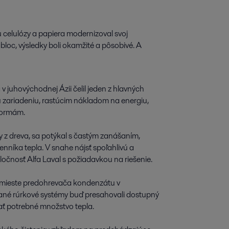
elulózy a papiera modernizoval svoj 
c, výsledky boli okamžité a pôsobivé. A 
 v juhovýchodnej Ázii čelil jeden z hlavných
zariadeniu, rastúcim nákladom na energiu,
normám.
y z dreva, sa potýkal s častým zanášaním,
níka tepla. V snahe nájsť spoľahlivú a
ločnosť Alfa Laval s požiadavkou na riešenie.
v mieste predohrevača kondenzátu v
ané rúrkové systémy buď presahovali dostupný
ať potrebné množstvo tepla.