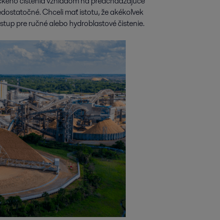
kého čistenia vzhľadom na predchádzajúce
edostatočné. Chceli mať istotu, že akékoľvek
stup pre ručné alebo hydroblastové čistenie.