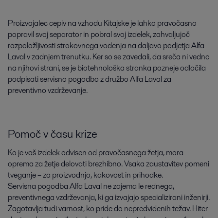
Proizvajalec cepiv na vzhodu Kitajske je lahko pravočasno 
popravil svoj separator in pobral svoj izdelek, zahvaljujoč 
razpoložljivosti strokovnega vodenja na daljavo podjetja Alfa 
Laval v zadnjem trenutku. Ker so se zavedali, da sreča ni vedno 
na njihovi strani, se je biotehnološka stranka pozneje odločila 
podpisati servisno pogodbo z družbo Alfa Laval za 
preventivno vzdrževanje.
Pomoč v času krize
Ko je vaš izdelek odvisen od pravočasnega žetja, mora
oprema za žetje delovati brezhibno. Vsaka zaustavitev pomeni
tveganje – za proizvodnjo, kakovost in prihodke.
Servisna pogodba Alfa Laval ne zajema le rednega,
preventivnega vzdrževanja, ki ga izvajajo specializirani inženirji.
Zagotavlja tudi varnost, ko pride do nepredvidenih težav. Hiter