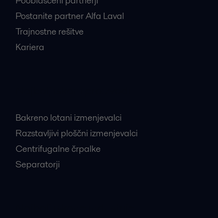
Pooblaščeni partnerji
Postanite partner Alfa Laval
Trajnostne rešitve
Kariera
Najbolj iskani proizvodi
Bakreno lotani izmenjevalci
Razstavljivi ploščni izmenjevalci
Centrifugalne črpalke
Separatorji
Najbolj iskane industrije