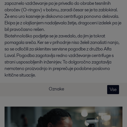
zapoznelo vzdrževanje pa je privedlo do obrabe tesnilnih
obročev (O-ringov) v bobnu, zaradi česar se je ta zablokiral.
Že eno uro kasneje je diskovna centrifuga ponovno delovala.
Ekipa je z olajšanjem nadaljevala žetje, dragoceni izdelek pa je
bil pravočasno rešen.
Biotehnološko podjetje se je zavedalo, da jim je tokrat
pomagala sreča. Ker se v prihodnje niso želeli zanašati nanjo,
so se odločili za sklenitev servisne pogodbe z družbo Alfa
Laval. Pogodba zagotavlja redno vzdrževanje centrifuge s
strani usposobljenih inženirjev. To dolgoročno zagotavlja
nemoteno proizvodnjo in preprečuje podobne poslovno
kritične situacije.
Oznake
Vse