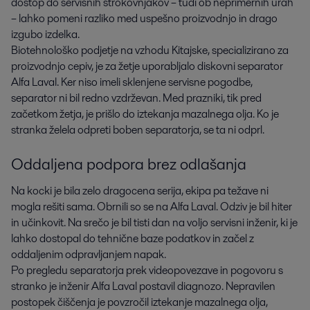
dostop do servisnih strokovnjakov – tudi ob neprimernih urah
– lahko pomeni razliko med uspešno proizvodnjo in drago
izgubo izdelka.
Biotehnološko podjetje na vzhodu Kitajske, specializirano za
proizvodnjo cepiv, je za žetje uporabljalo diskovni separator
Alfa Laval. Ker niso imeli sklenjene servisne pogodbe,
separator ni bil redno vzdrževan. Med prazniki, tik pred
začetkom žetja, je prišlo do iztekanja mazalnega olja. Ko je
stranka želela odpreti boben separatorja, se ta ni odprl.
Oddaljena podpora brez odlašanja
Na kocki je bila zelo dragocena serija, ekipa pa težave ni
mogla rešiti sama. Obrnili so se na Alfa Laval. Odziv je bil hiter
in učinkovit. Na srečo je bil tisti dan na voljo servisni inženir, ki je
lahko dostopal do tehnične baze podatkov in začel z
oddaljenim odpravljanjem napak.
Po pregledu separatorja prek videopovezave in pogovoru s
stranko je inženir Alfa Laval postavil diagnozo. Nepravilen
postopek čiščenja je povzročil iztekanje mazalnega olja,