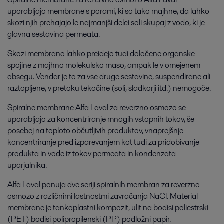
uporabljajo membrane s porami, ki so tako majhne, da lahko
skozi njih prehajajo le najmanjši delci soli skupaj z vodo, ki je
glavna sestavina permeata.
Skozi membrano lahko preidejo tudi določene organske
spojine z majhno molekulsko maso, ampak le v omejenem
obsegu. Vendar je to za vse druge sestavine, suspendirane ali
raztopljene, v pretoku tekočine (soli, sladkorji itd.) nemogoče.
Spiralne membrane Alfa Laval za reverzno osmozo se
uporabljajo za koncentriranje mnogih vstopnih tokov, še
posebej na toploto občutljivih produktov, vnaprejšnje
koncentriranje pred izparevanjem kot tudi za pridobivanje
produkta in vode iz tokov permeata in kondenzata
uparjalnika.
Alfa Laval ponuja dve seriji spiralnih membran za reverzno
osmozo z različnimi lastnostmi zavračanja NaCl. Material
membrane je tankoplastni kompozit, ulit na bodisi poliestrski
(PET) bodisi polipropilenski (PP) podložni papir.