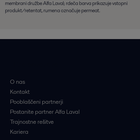
membrani družbe Alfa Laval; rdeča barva prikazuje vstopni
produkt/retentat, rumena označuje permeat.
Hitre povezave
O nas
Kontakt
Pooblaščeni partnerji
Postanite partner Alfa Laval
Trajnostne rešitve
Kariera