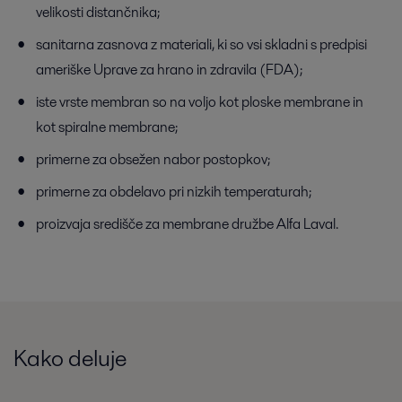
velikosti distančnika;
sanitarna zasnova z materiali, ki so vsi skladni s predpisi
ameriške Uprave za hrano in zdravila (FDA);
iste vrste membran so na voljo kot ploske membrane in
kot spiralne membrane;
primerne za obsežen nabor postopkov;
primerne za obdelavo pri nizkih temperaturah;
proizvaja središče za membrane družbe Alfa Laval.
Kako deluje