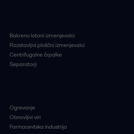
Najbolj iskani proizvodi
Bakreno lotani izmenjevalci
Razstavljivi ploščni izmenjevalci
Centrifugalne črpalke
Separatorji
Najbolj iskane industrije
Ogrevanje
Obnovljivi viri
Farmacevtska industrija