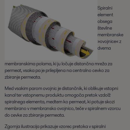
Spiralni
element
obsega
številne
membranske
»ovojnice« z
dvema
membranskima polama, ki ju ločuje distančna mreža za
permeat, vsaka pa je prilepljena na centralno cevko za
zbiranje permeata.
Med vsakim parom ovojnic je distančnik, ki oblikuje vstopni
kanal ter vstopnemu produktu omogoča pretok vzdolž
spiralnega elementa, medtem ko permeat, ki potuje skozi
membrano v membransko ovojnico, teče v spiralnem vzorcu
do cevke za zbiranje permeata.
Zgornja ilustracija prikazuje vzorec pretoka v spiralni