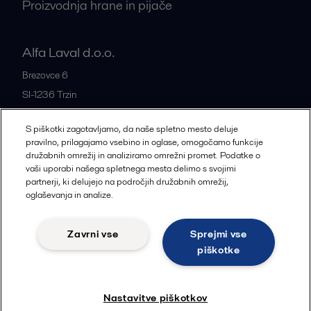
Proizvodnja hrane in pijače
Alfa Laval d.o.o.
Brezovce 6
SI-1236
Trzin
Slovenia
S piškotki zagotavljamo, da naše spletno mesto deluje
+386 1 5637522
pravilno, prilagajamo vsebino in oglase, omogočamo funkcije
družabnih omrežij in analiziramo omrežni promet. Podatke o
vaši uporabi našega spletnega mesta delimo s svojimi
Vse pisarne in partnerji
partnerji, ki delujejo na področjih družabnih omrežij,
oglaševanja in analize.
Zavrni vse
Sprejmi vse
Piškotki
Pravni pogoji
Politika zasebnosti
piškotke
Sledi
Nastavitve piškotkov
© 2015-2026, ALFA LAVAL