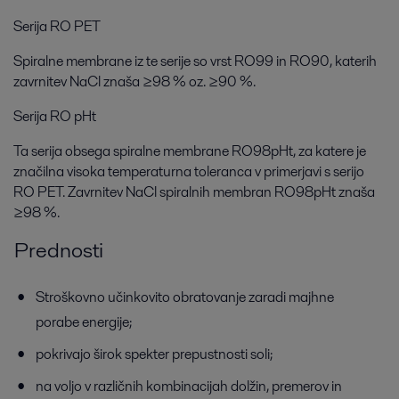
Serija RO PET
Spiralne membrane iz te serije so vrst RO99 in RO90, katerih
zavrnitev NaCl znaša ≥98 % oz. ≥90 %.
Serija RO pHt
Ta serija obsega spiralne membrane RO98pHt, za katere je
značilna visoka temperaturna toleranca v primerjavi s serijo
RO PET. Zavrnitev NaCl spiralnih membran RO98pHt znaša
≥98 %.
Prednosti
Stroškovno učinkovito obratovanje zaradi majhne
porabe energije;
pokrivajo širok spekter prepustnosti soli;
na voljo v različnih kombinacijah dolžin, premerov in