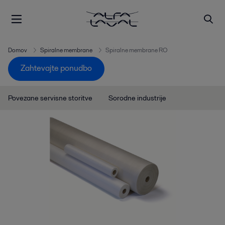
Domov
Spiralne membrane
Spiralne membrane RO
Zahtevajte ponudbo
Povezane servisne storitve
Sorodne industrije