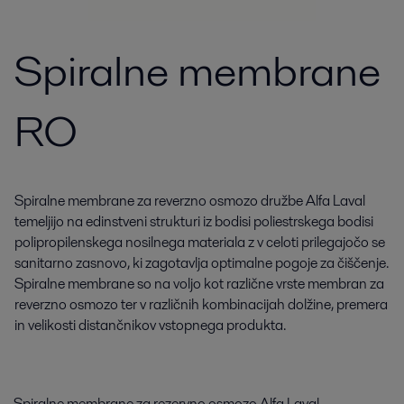
Spiralne membrane
RO
Spiralne membrane za reverzno osmozo družbe Alfa Laval
temeljijo na edinstveni strukturi iz bodisi poliestrskega bodisi
polipropilenskega nosilnega materiala z v celoti prilegajočo se
sanitarno zasnovo, ki zagotavlja optimalne pogoje za čiščenje.
Spiralne membrane so na voljo kot različne vrste membran za
reverzno osmozo ter v različnih kombinacijah dolžine, premera
in velikosti distančnikov vstopnega produkta.
Spiralne membrane za rezervno osmozo Alfa Laval