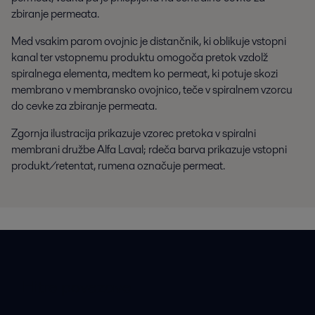
zbiranje permeata.
Med vsakim parom ovojnic je distančnik, ki oblikuje vstopni
kanal ter vstopnemu produktu omogoča pretok vzdolž
spiralnega elementa, medtem ko permeat, ki potuje skozi
membrano v membransko ovojnico, teče v spiralnem vzorcu
do cevke za zbiranje permeata.
Zgornja ilustracija prikazuje vzorec pretoka v spiralni
membrani družbe Alfa Laval; rdeča barva prikazuje vstopni
produkt/retentat, rumena označuje permeat.
Hitre povezave