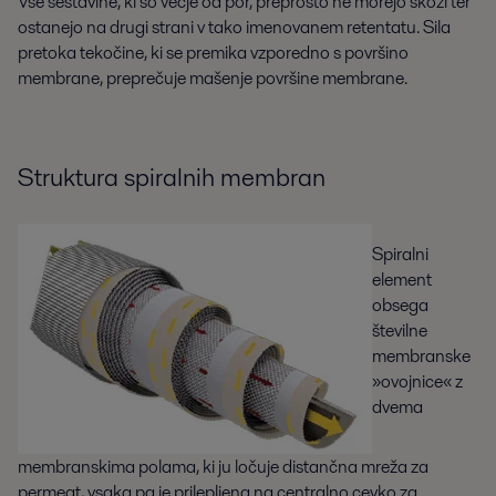
Vse sestavine, ki so večje od por, preprosto ne morejo skozi ter
ostanejo na drugi strani v tako imenovanem retentatu. Sila
pretoka tekočine, ki se premika vzporedno s površino
membrane, preprečuje mašenje površine membrane.
Struktura spiralnih membran
Spiralni
element
obsega
številne
membranske
»ovojnice« z
dvema
membranskima polama, ki ju ločuje distančna mreža za
permeat, vsaka pa je prilepljena na centralno cevko za