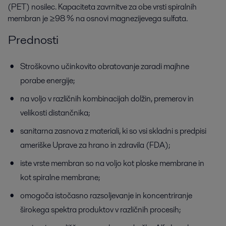
(PET) nosilec. Kapaciteta zavrnitve za obe vrsti spiralnih
membran je ≥98 % na osnovi magnezijevega sulfata.
Prednosti
Stroškovno učinkovito obratovanje zaradi majhne
porabe energije;
na voljo v različnih kombinacijah dolžin, premerov in
velikosti distančnika;
sanitarna zasnova z materiali, ki so vsi skladni s predpisi
ameriške Uprave za hrano in zdravila (FDA);
iste vrste membran so na voljo kot ploske membrane in
kot spiralne membrane;
omogoča istočasno razsoljevanje in koncentriranje
širokega spektra produktov v različnih procesih;