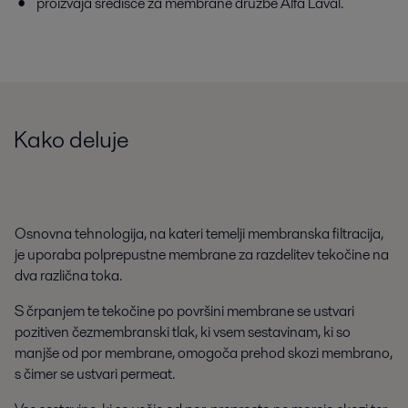
proizvaja središče za membrane družbe Alfa Laval.
Kako deluje
Osnovna tehnologija, na kateri temelji membranska filtracija,
je uporaba polprepustne membrane za razdelitev tekočine na
dva različna toka.
S črpanjem te tekočine po površini membrane se ustvari
pozitiven čezmembranski tlak, ki vsem sestavinam, ki so
manjše od por membrane, omogoča prehod skozi membrano,
s čimer se ustvari permeat.