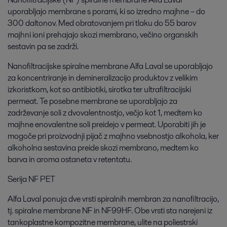
uporabljajo membrane s porami, ki so izredno majhne – do
300 daltonov. Med obratovanjem pri tlaku do 55 barov
majhni ioni prehajajo skozi membrano, večino organskih
sestavin pa se zadrži.
Nanofiltracijske spiralne membrane Alfa Laval se uporabljajo
za koncentriranje in demineralizacijo produktov z velikim
izkoristkom, kot so antibiotiki, sirotka ter ultrafiltracijski
permeat. Te posebne membrane se uporabljajo za
zadrževanje soli z dvovalentnostjo, večjo kot 1, medtem ko
majhne enovalentne soli preidejo v permeat. Uporabiti jih je
mogoče pri proizvodnji pijač z majhno vsebnostjo alkohola, ker
alkoholna sestavina preide skozi membrano, medtem ko
barva in aroma ostaneta v retentatu.
Serija NF PET
Alfa Laval ponuja dve vrsti spiralnih membran za nanofiltracijo,
tj. spiralne membrane NF in NF99HF. Obe vrsti sta narejeni iz
tankoplastne kompozitne membrane, ulite na poliestrski