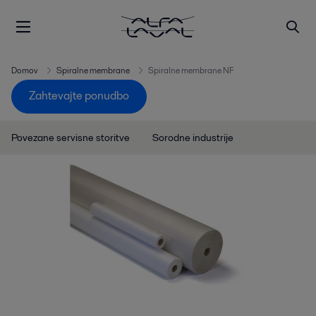
Domov
Spiralne membrane
Spiralne membrane NF
Zahtevajte ponudbo
Povezane servisne storitve
Sorodne industrije