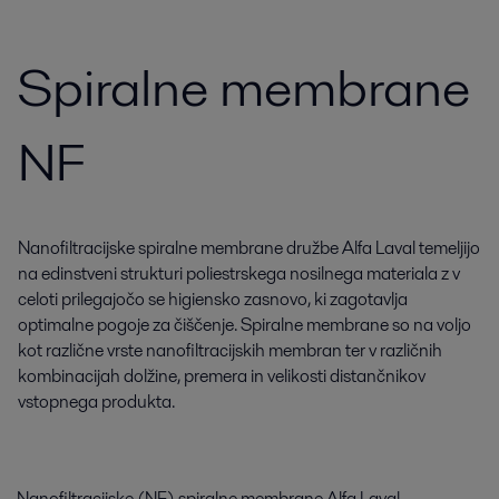
Spiralne membrane
NF
Nanofiltracijske spiralne membrane družbe Alfa Laval temeljijo
na edinstveni strukturi poliestrskega nosilnega materiala z v
celoti prilegajočo se higiensko zasnovo, ki zagotavlja
optimalne pogoje za čiščenje. Spiralne membrane so na voljo
kot različne vrste nanofiltracijskih membran ter v različnih
kombinacijah dolžine, premera in velikosti distančnikov
vstopnega produkta.
Nanofiltracijske (NF) spiralne membrane Alfa Laval