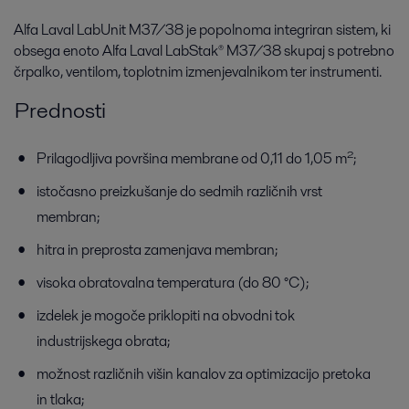
Alfa Laval LabUnit M37/38 je popolnoma integriran sistem, ki
obsega enoto Alfa Laval LabStak® M37/38 skupaj s potrebno
črpalko, ventilom, toplotnim izmenjevalnikom ter instrumenti.
Prednosti
Prilagodljiva površina membrane od 0,11 do 1,05 m²;
istočasno preizkušanje do sedmih različnih vrst
membran;
hitra in preprosta zamenjava membran;
visoka obratovalna temperatura (do 80 °C);
izdelek je mogoče priklopiti na obvodni tok
industrijskega obrata;
možnost različnih višin kanalov za optimizacijo pretoka
in tlaka;