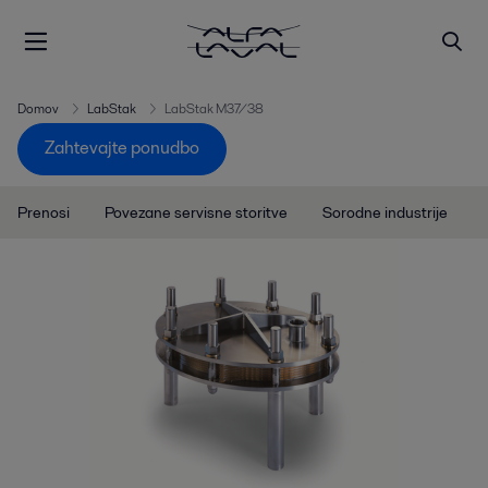
Domov
LabStak
LabStak M37/38
Zahtevajte ponudbo
Prenosi
Povezane servisne storitve
Sorodne industrije