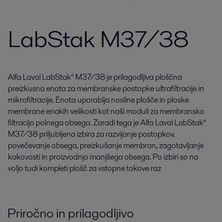
LabStak M37/38
Alfa Laval LabStak® M37/38 je prilagodljiva ploščna
preizkusna enota za membranske postopke ultrafiltracije in
mikrofiltracije. Enota uporablja nosilne plošče in ploske
membrane enakih velikosti kot naši moduli za membransko
filtracijo polnega obsega. Zaradi tega je Alfa Laval LabStak®
M37/38 priljubljena izbira za razvijanje postopkov,
povečevanje obsega, preizkušanje membran, zagotavljanje
kakovosti in proizvodnjo manjšega obsega. Po izbiri so na
voljo tudi kompleti plošč za vstopne tokove raz
Priročno in prilagodljivo