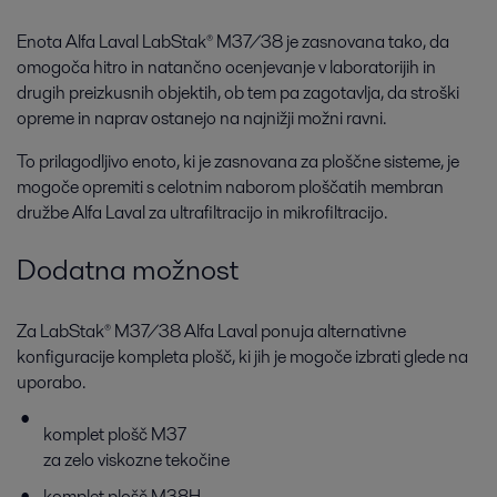
Enota Alfa Laval LabStak® M37/38 je zasnovana tako, da
omogoča hitro in natančno ocenjevanje v laboratorijih in
drugih preizkusnih objektih, ob tem pa zagotavlja, da stroški
opreme in naprav ostanejo na najnižji možni ravni.
To prilagodljivo enoto, ki je zasnovana za ploščne sisteme, je
mogoče opremiti s celotnim naborom ploščatih membran
družbe Alfa Laval za ultrafiltracijo in mikrofiltracijo.
Dodatna možnost
Za LabStak® M37/38 Alfa Laval ponuja alternativne
konfiguracije kompleta plošč, ki jih je mogoče izbrati glede na
uporabo.
komplet plošč M37
za zelo viskozne tekočine
komplet plošč M38H