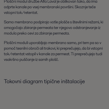
Ploščni modul družbe Alfa Laval je oblikovan tako, da ima
odprte kanale po vsej membranski površini. Skoznje teče
vstopni tok/retentat.
Samo membrano podpirajo votle plošče s številnimi režami, ki
omogočajo zbiranje permeata ter njegovo odstranjevanje iz
modula preko cevi za zbiranje permeata.
Ploščni moduli uporabljajo membrano samo, pri tem pa so v
pomoč tesnilni obroči ali trakovi, ki preprečujejo, da bi vstopni
tok/retentat vstopil v kanale za permeat. Ti preprečujejo tudi
vsakršno puščanje iz samih plošč.
Tokovni diagram tipične inštalacije