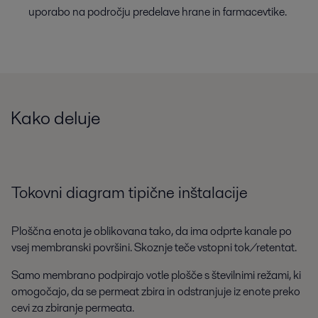
uporabo na področju predelave hrane in farmacevtike.
Kako deluje
Tokovni diagram tipične inštalacije
Ploščna enota je oblikovana tako, da ima odprte kanale po
vsej membranski površini. Skoznje teče vstopni tok/retentat.
Samo membrano podpirajo votle plošče s številnimi režami, ki
omogočajo, da se permeat zbira in odstranjuje iz enote preko
cevi za zbiranje permeata.