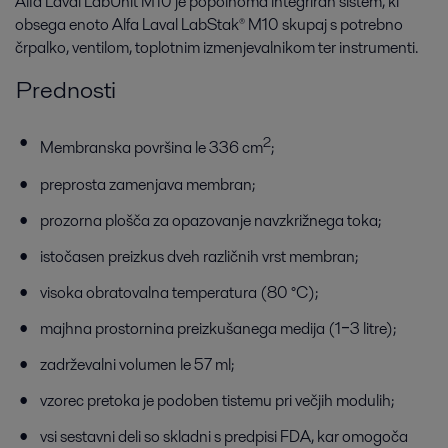
Alfa Laval LabUnit M10 je popolnoma integriran sistem, ki
obsega enoto Alfa Laval LabStak® M10 skupaj s potrebno
črpalko, ventilom, toplotnim izmenjevalnikom ter instrumenti.
Prednosti
2
Membranska površina le 336 cm
;
preprosta zamenjava membran;
prozorna plošča za opazovanje navzkrižnega toka;
istočasen preizkus dveh različnih vrst membran;
visoka obratovalna temperatura (80 °C);
majhna prostornina preizkušanega medija (1‒3 litre);
zadrževalni volumen le 57 ml;
vzorec pretoka je podoben tistemu pri večjih modulih;
vsi sestavni deli so skladni s predpisi FDA, kar omogoča