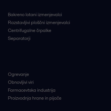
Najbolj iskani proizvodi
Bakreno lotani izmenjevalci
Razstavljivi ploščni izmenjevalci
Centrifugalne črpalke
Separatorji
Najbolj iskane industrije
Ogrevanje
Obnovljivi viri
Farmacevtska industrija
Proizvodnja hrane in pijače