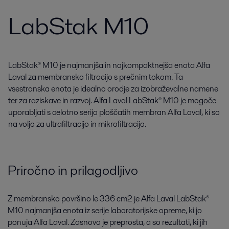
LabStak M10
LabStak® M10 je najmanjša in najkompaktnejša enota Alfa
Laval za membransko filtracijo s prečnim tokom. Ta
vsestranska enota je idealno orodje za izobraževalne namene
ter za raziskave in razvoj. Alfa Laval LabStak® M10 je mogoče
uporabljati s celotno serijo ploščatih membran Alfa Laval, ki so
na voljo za ultrafiltracijo in mikrofiltracijo.
Priročno in prilagodljivo
Z membransko površino le 336 cm2 je Alfa Laval LabStak®
M10 najmanjša enota iz serije laboratorijske opreme, ki jo
ponuja Alfa Laval. Zasnova je preprosta, a so rezultati, ki jih