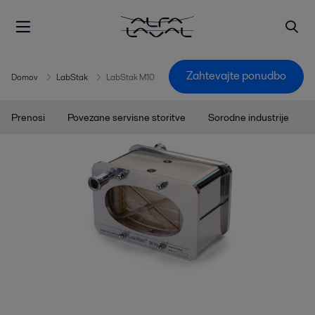
Zahtevajte ponudbo
Domov
LabStak
LabStak M10
Prenosi
Povezane servisne storitve
Sorodne industrije