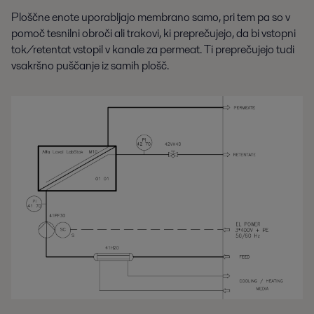
Ploščne enote uporabljajo membrano samo, pri tem pa so v
pomoč tesnilni obroči ali trakovi, ki preprečujejo, da bi vstopni
tok/retentat vstopil v kanale za permeat. Ti preprečujejo tudi
vsakršno puščanje iz samih plošč.