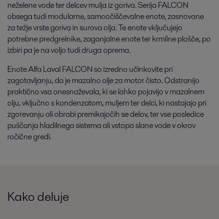
neželene vode ter delcev mulja iz goriva. Serija FALCON
obsega tudi modularne, samoočiščevalne enote, zasnovane
za težje vrste goriva in surova olja. Te enote vključujejo
potrebne predgrelnike, zaganjalne enote ter krmilne plošče, po
izbiri pa je na voljo tudi druga oprema.
Enote Alfa Laval FALCON so izredno učinkovite pri
zagotavljanju, da je mazalno olje za motor čisto. Odstranijo
praktično vsa onesnaževala, ki se lahko pojavijo v mazalnem
olju, vključno s kondenzatom, muljem ter delci, ki nastajajo pri
zgorevanju ali obrabi premikajočih se delov, ter vse posledice
puščanja hladilnega sistema ali vstopa slane vode v okrov
ročične gredi.
Kako deluje