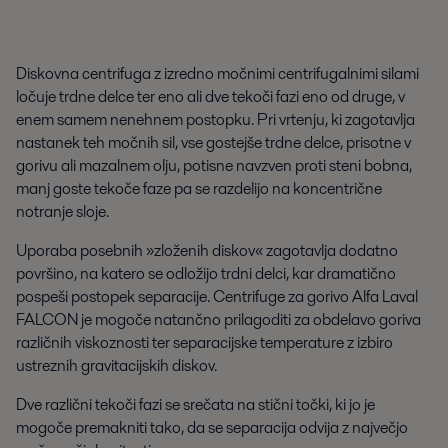
Diskovna centrifuga z izredno močnimi centrifugalnimi silami
ločuje trdne delce ter eno ali dve tekoči fazi eno od druge, v
enem samem nenehnem postopku. Pri vrtenju, ki zagotavlja
nastanek teh močnih sil, vse gostejše trdne delce, prisotne v
gorivu ali mazalnem olju, potisne navzven proti steni bobna,
manj goste tekoče faze pa se razdelijo na koncentrične
notranje sloje.
Uporaba posebnih »zloženih diskov« zagotavlja dodatno
površino, na katero se odložijo trdni delci, kar dramatično
pospeši postopek separacije. Centrifuge za gorivo Alfa Laval
FALCON je mogoče natančno prilagoditi za obdelavo goriva
različnih viskoznosti ter separacijske temperature z izbiro
ustreznih gravitacijskih diskov.
Dve različni tekoči fazi se srečata na stični točki, ki jo je
mogoče premakniti tako, da se separacija odvija z največjo