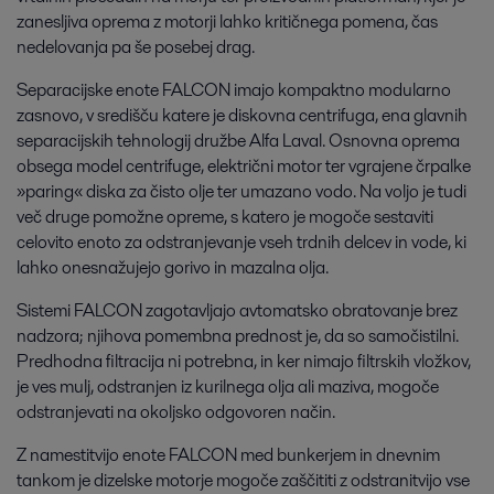
zanesljiva oprema z motorji lahko kritičnega pomena, čas
nedelovanja pa še posebej drag.
Separacijske enote FALCON imajo kompaktno modularno
zasnovo, v središču katere je diskovna centrifuga, ena glavnih
separacijskih tehnologij družbe Alfa Laval. Osnovna oprema
obsega model centrifuge, električni motor ter vgrajene črpalke
»paring« diska za čisto olje ter umazano vodo. Na voljo je tudi
več druge pomožne opreme, s katero je mogoče sestaviti
celovito enoto za odstranjevanje vseh trdnih delcev in vode, ki
lahko onesnažujejo gorivo in mazalna olja.
Sistemi FALCON zagotavljajo avtomatsko obratovanje brez
nadzora; njihova pomembna prednost je, da so samočistilni.
Predhodna filtracija ni potrebna, in ker nimajo filtrskih vložkov,
je ves mulj, odstranjen iz kurilnega olja ali maziva, mogoče
odstranjevati na okoljsko odgovoren način.
Z namestitvijo enote FALCON med bunkerjem in dnevnim
tankom je dizelske motorje mogoče zaščititi z odstranitvijo vse