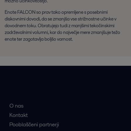
možno učinkovitostjo.
Enote FALCON so prav tako opremljene s posebnimi
diskovnimi dovodi, da se zmanjša vse strižnostne učinke v
dovodnem toku. Obratujejo tudi z manjšimi tekočinskimi
zadrževalnimi volumni, kar do največje mere zmanjšuje težo
enote ter zagotavlja boljšo varnost.
Hitre povezave
O nas
Kontakt
Pooblaščeni partnerji