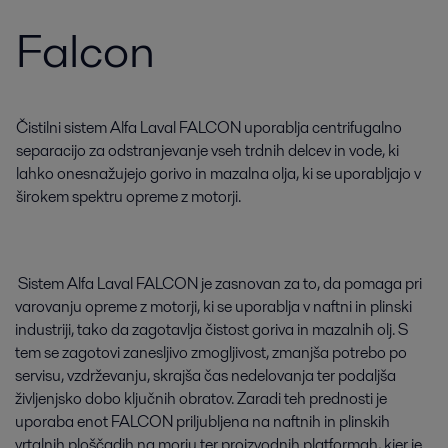
Falcon
Čistilni sistem Alfa Laval FALCON uporablja centrifugalno
separacijo za odstranjevanje vseh trdnih delcev in vode, ki
lahko onesnažujejo gorivo in mazalna olja, ki se uporabljajo v
širokem spektru opreme z motorji.
Sistem Alfa Laval FALCON je zasnovan za to, da pomaga pri
varovanju opreme z motorji, ki se uporablja v naftni in plinski
industriji, tako da zagotavlja čistost goriva in mazalnih olj. S
tem se zagotovi zanesljivo zmogljivost, zmanjša potrebo po
servisu, vzdrževanju, skrajša čas nedelovanja ter podaljša
življenjsko dobo ključnih obratov. Zaradi teh prednosti je
uporaba enot FALCON priljubljena na naftnih in plinskih
vrtalnih ploščadih na morju ter proizvodnih platformah, kjer je