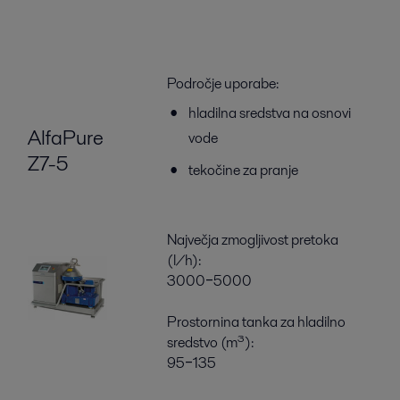
Področje uporabe:
hladilna sredstva na osnovi
AlfaPure
vode
Z7-5
tekočine za pranje
Največja zmogljivost pretoka
(l/h):
3000‒5000
Prostornina tanka za hladilno
sredstvo (m³):
95‒135