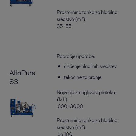
Prostornina tanka za hladilno
sredstvo (m³):
35‒55
Področje uporabe:
čiščenje hladilnih sredstev
AlfaPure
tekočine za pranje
S3
Največja zmogljivost pretoka
(l/h):
600‒3000
Prostornina tanka za hladilno
sredstvo (m³):
do 100