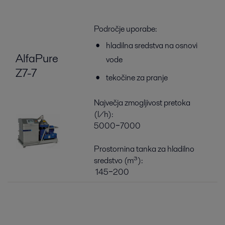
Področje uporabe:
hladilna sredstva na osnovi
AlfaPure
vode
Z7-7
tekočine za pranje
Največja zmogljivost pretoka
(l/h):
5000‒7000
Prostornina tanka za hladilno
sredstvo (m³):
145‒200