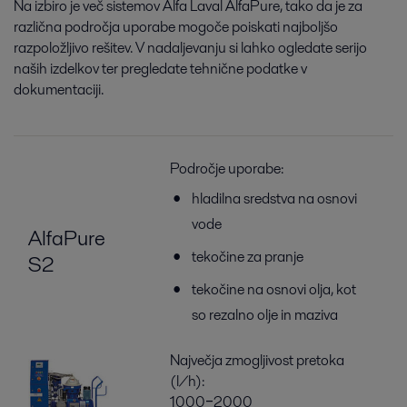
Na izbiro je več sistemov Alfa Laval AlfaPure, tako da je za
različna področja uporabe mogoče poiskati najboljšo
razpoložljivo rešitev. V nadaljevanju si lahko ogledate serijo
naših izdelkov ter pregledate tehnične podatke v
dokumentaciji.
Področje uporabe:
hladilna sredstva na osnovi
vode
AlfaPure
tekočine za pranje
S2
tekočine na osnovi olja, kot
so rezalno olje in maziva
Največja zmogljivost pretoka
(l/h):
1000‒2000