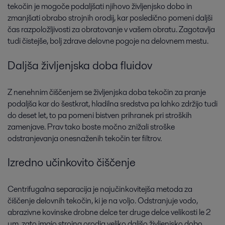
tekočin je mogoče podaljšati njihovo življenjsko dobo in
zmanjšati obrabo strojnih orodij, kar posledično pomeni daljši
čas razpoložljivosti za obratovanje v vašem obratu. Zagotavlja
tudi čistejše, bolj zdrave delovne pogoje na delovnem mestu.
Daljša življenjska doba fluidov
Z nenehnim čiščenjem se življenjska doba tekočin za pranje
podaljša kar do šestkrat, hladilna sredstva pa lahko zdržijo tudi
do deset let, to pa pomeni bistven prihranek pri stroških
zamenjave. Prav tako boste močno znižali stroške
odstranjevanja onesnaženih tekočin ter filtrov.
Izredno učinkovito čiščenje
Centrifugalna separacija je najučinkovitejša metoda za
čiščenje delovnih tekočin, ki je na voljo. Odstranjuje vodo,
abrazivne kovinske drobne delce ter druge delce velikosti le 2
μm, zato imajo strojna orodja veliko daljšo življenjsko dobo,