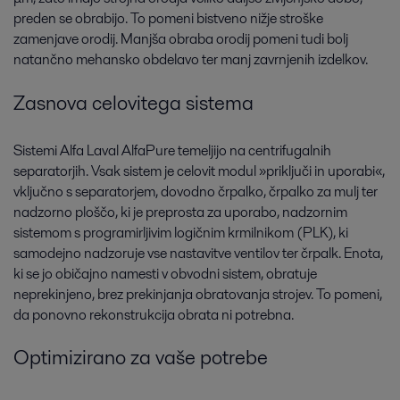
preden se obrabijo. To pomeni bistveno nižje stroške
zamenjave orodij. Manjša obraba orodij pomeni tudi bolj
natančno mehansko obdelavo ter manj zavrnjenih izdelkov.
Zasnova celovitega sistema
Sistemi Alfa Laval AlfaPure temeljijo na centrifugalnih
separatorjih. Vsak sistem je celovit modul »priključi in uporabi«,
vključno s separatorjem, dovodno črpalko, črpalko za mulj ter
nadzorno ploščo, ki je preprosta za uporabo, nadzornim
sistemom s programirljivim logičnim krmilnikom (PLK), ki
samodejno nadzoruje vse nastavitve ventilov ter črpalk. Enota,
ki se jo običajno namesti v obvodni sistem, obratuje
neprekinjeno, brez prekinjanja obratovanja strojev. To pomeni,
da ponovno rekonstrukcija obrata ni potrebna.
Optimizirano za vaše potrebe