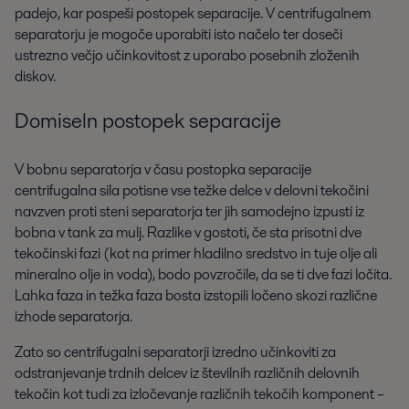
padejo, kar pospeši postopek separacije. V centrifugalnem
separatorju je mogoče uporabiti isto načelo ter doseči
ustrezno večjo učinkovitost z uporabo posebnih zloženih
diskov.
Domiseln postopek separacije
V bobnu separatorja v času postopka separacije
centrifugalna sila potisne vse težke delce v delovni tekočini
navzven proti steni separatorja ter jih samodejno izpusti iz
bobna v tank za mulj. Razlike v gostoti, če sta prisotni dve
tekočinski fazi (kot na primer hladilno sredstvo in tuje olje ali
mineralno olje in voda), bodo povzročile, da se ti dve fazi ločita.
Lahka faza in težka faza bosta izstopili ločeno skozi različne
izhode separatorja.
Zato so centrifugalni separatorji izredno učinkoviti za
odstranjevanje trdnih delcev iz številnih različnih delovnih
tekočin kot tudi za izločevanje različnih tekočih komponent –