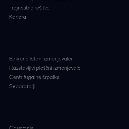
Trajnostne rešitve
Kariera
Najbolj iskani proizvodi
Bakreno lotani izmenjevalci
Razstavljivi ploščni izmenjevalci
Centrifugalne črpalke
Separatorji
Najbolj iskane industrije
Ogrevanje