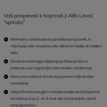
Vaš prispevek k trajnosti z Alfa Laval
"spiralci"
Minimalno obraščanje ali zamašitve pri opravilih, ki
vključujejo zelo umazane, zelo viskozne medije ali medije z
delci
Zaradi enostavnega odpiranja je čiščenje hitro in
preprosto, kar zagotavlja nizke stroške vzdrževanja
Manj cevi in jeklenih konstrukcij pomeni nižje stroške
namestitve
Večji prihranki energije in manjše emisije zaradi toplotnih
izkoristkov, ki so 2- do 3-krat višji od primerljivih cevnih
izmenjevalnikov