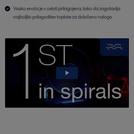
Vsaka enota je v celoti prilagojena, tako da zagotavlja
najboljšo prilagoditev toplote za določeno nalogo