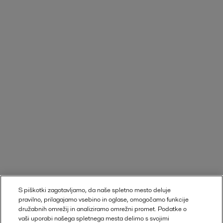
S piškotki zagotavljamo, da naše spletno mesto deluje
pravilno, prilagajamo vsebino in oglase, omogočamo funkcije
družabnih omrežij in analiziramo omrežni promet. Podatke o
vaši uporabi našega spletnega mesta delimo s svojimi