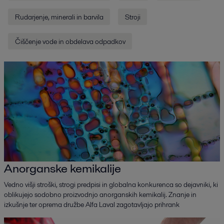
Refinery_A test passed with flying colours.pdf
Rudarjenje, minerali in barvila
Stroji
2019-04-05 1189 kB
Čiščenje vode in obdelava odpadkov
Refinery_Spiral Heat Exchanger solves costly
fouling problems.pdf
2019-04-05 1717 kB
Refinery_The spiral heat exchanger solves a
difficult fouling problem.pdf
2021-04-15 1737 kB
Zinc_Alfa Laval helps Asturiana keep the steam
on.pdf
2019-04-09 147 kB
Heat recovery for Italian tiles_Case story_EN.pdf
Anorganske kemikalije
2023-12-05 270 kB
Vedno višji stroški, strogi predpisi in globalna konkurenca so dejavniki, ki
oblikujejo sodobno proizvodnjo anorganskih kemikalij. Znanje in
izkušnje ter oprema družbe Alfa Laval zagotavljajo prihrank