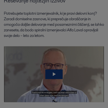
Reševanje najtežjih izzivov
Potrebujete toplotni izmenjevalnik, ki je pravi delovni konj?
Zaradi domiselne zasnove, ki preprečuje obraščanje in
omogoča daljše delovanje med posameznimi čiščenji, se lahko
zanesete, da bodo spiralni izmenjevalci Alfa Laval opravljali
svoje delo – leto za letom.