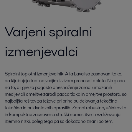
Varjeni spiralni
izmenjevalci
Spiralni toplotni izmenjevalniki Alfa Laval so zasnovani tako,
da kljubujejo tudi največjim izzivom prenosa toplote. Ne glede
na to, ali gre za pogosto onesnaženje zaradi umazanih
medijev ali omejitve zaradi padca tlaka in omejitve prostora, so
najboljša rešitev za težave pri principu delovanja tekočina-
tekočina in pri dvofaznih opravilih. Zaradi robustne, učinkovite
in kompaktne zasnove so stroški namestitve in vzdrževanja
izjemno nizki, poleg tega pa so dokazano znani po tem.