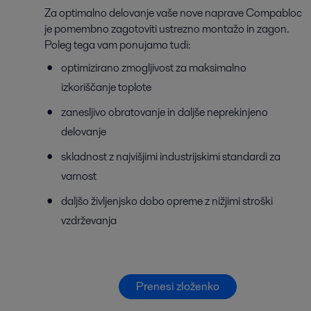
Za optimalno delovanje vaše nove naprave Compabloc
je pomembno zagotoviti ustrezno montažo in zagon.
Poleg tega vam ponujamo tudi:
optimizirano zmogljivost za maksimalno
izkoriščanje toplote
zanesljivo obratovanje in daljše neprekinjeno
delovanje
skladnost z najvišjimi industrijskimi standardi za
varnost
daljšo življenjsko dobo opreme z nižjimi stroški
vzdrževanja
Prenesi zloženko