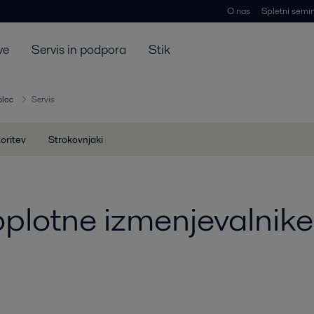
O nas
Spletni semin
ve
Servis in podpora
Stik
loc
Servis
toritev
Strokovnjaki
toplotne izmenjevalni