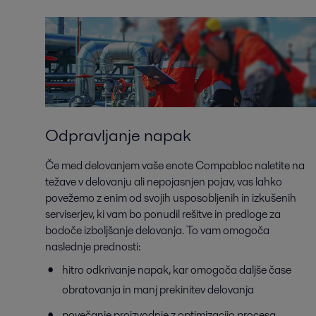
Odpravljanje napak
Če med delovanjem vaše enote Compabloc naletite na
težave v delovanju ali nepojasnjen pojav, vas lahko
povežemo z enim od svojih usposobljenih in izkušenih
serviserjev, ki vam bo ponudil rešitve in predloge za
bodoče izboljšanje delovanja. To vam omogoča
naslednje prednosti:
hitro odkrivanje napak, kar omogoča daljše čase
obratovanja in manj prekinitev delovanja
povečanje proizvodnje z optimizacijo procesa