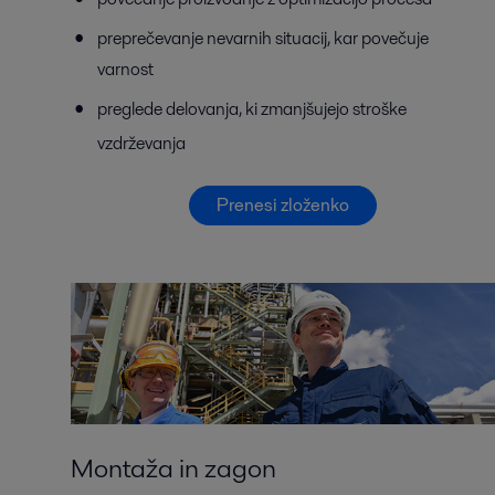
preprečevanje nevarnih situacij, kar povečuje
varnost
preglede delovanja, ki zmanjšujejo stroške
vzdrževanja
Prenesi zloženko
Montaža in zagon