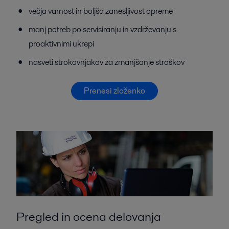
večja varnost in boljša zanesljivost opreme
manj potreb po servisiranju in vzdrževanju s
proaktivnimi ukrepi
nasveti strokovnjakov za zmanjšanje stroškov
Prenesi zloženko
Pregled in ocena delovanja