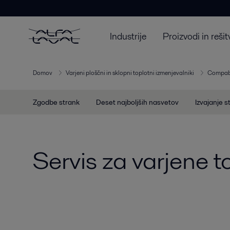
Industrije
Proizvodi in rešit
Domov
Varjeni ploščni in sklopni toplotni izmenjevalniki
Compab
Zgodbe strank
Deset najboljših nasvetov
Izvajanje s
Servis za varjene 