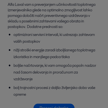
Alfa Laval vam s preverjanjem učinkovitosti toplotnega
izmenjevalnika glede na optimalno zmogljivost lahko
pomaga določiti načrt preventivnega vzdrževanja v
skladu s posebnimi zahtevami vašega obrata in
postopkov. Dodatne prednosti so:
optimizirani servisni intervali, ki ustrezajo zahtevam
vaših postopkov
nižji stroški energije zaradi izboljšanega toplotnega
izkoristka in manjšega padca tlaka
boljše načrtovanje, ki vam omogoča popoln nadzor
nad časom delovanja in proračunom za
vzdrževanje
bolj trajnostni procesi z daljšo življenjsko dobo vaše
opreme
Prenesi zloženko