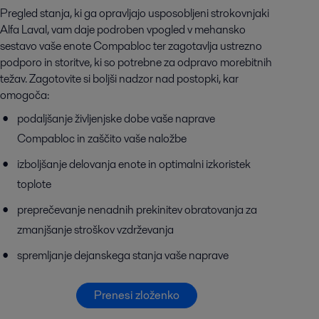
Pregled stanja, ki ga opravljajo usposobljeni strokovnjaki
Alfa Laval, vam daje podroben vpogled v mehansko
sestavo vaše enote Compabloc ter zagotavlja ustrezno
podporo in storitve, ki so potrebne za odpravo morebitnih
težav. Zagotovite si boljši nadzor nad postopki, kar
omogoča:
podaljšanje življenjske dobe vaše naprave
Compabloc in zaščito vaše naložbe
izboljšanje delovanja enote in optimalni izkoristek
toplote
preprečevanje nenadnih prekinitev obratovanja za
zmanjšanje stroškov vzdrževanja
spremljanje dejanskega stanja vaše naprave
Prenesi zloženko