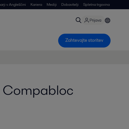
arji v Angleščini
Kariera
Mediji
Dobavitelji
Spletna trgovina
Prijava
Zahtevajte storitev
ke Compabloc