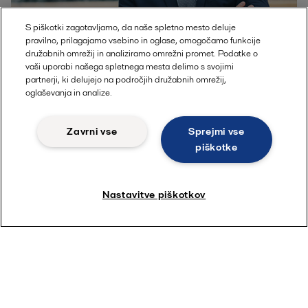
S piškotki zagotavljamo, da naše spletno mesto deluje
pravilno, prilagajamo vsebino in oglase, omogočamo funkcije
družabnih omrežij in analiziramo omrežni promet. Podatke o
vaši uporabi našega spletnega mesta delimo s svojimi
partnerji, ki delujejo na področjih družabnih omrežij,
Ime
oglaševanja in analize.
Zavrni vse
Sprejmi vse
Podjetje
piškotke
Država
Nastavitve piškotkov
Elektronski naslov
Vaše vprašanje