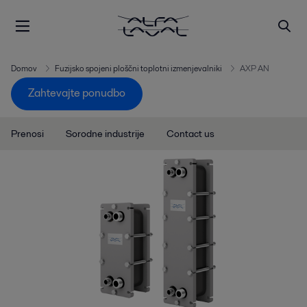
Domov
Fuzijsko spojeni ploščni toplotni izmenjevalniki
AXP AN
Zahtevajte ponudbo
Prenosi
Sorodne industrije
Contact us