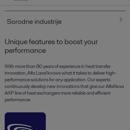
Sorodne industrije
Unique features to boost your
Vse
Hladilništvo in hlajenje
performance
With more than 80 years of experience in heat transfer
innovation, Alfa Laval knows what it takes to deliver high-
performance solutions for any application. Our experts
continuously develop new innovations that give our AlfaNova
AXP line of heat exchangers more reliable and efficient
performance.
Komercialno hladilništvo
Širok nabor prenosnikov toplote Alfa Laval je mogoče najti v številnih