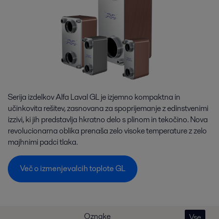
Serija izdelkov Alfa Laval GL je izjemno kompaktna in
učinkovita rešitev, zasnovana za spoprijemanje z edinstvenimi
izzivi, ki jih predstavlja hkratno delo s plinom in tekočino. Nova
revolucionarna oblika prenaša zelo visoke temperature z zelo
majhnimi padci tlaka.
Več o izmenjevalcih toplote GL
Oznake
Vse