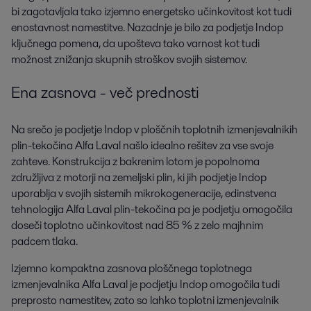
bi zagotavljala tako izjemno energetsko učinkovitost kot tudi
enostavnost namestitve. Nazadnje je bilo za podjetje Indop
ključnega pomena, da upošteva tako varnost kot tudi
možnost znižanja skupnih stroškov svojih sistemov.
Ena zasnova - več prednosti
Na srečo je podjetje Indop v ploščnih toplotnih izmenjevalnikih
plin-tekočina Alfa Laval našlo idealno rešitev za vse svoje
zahteve. Konstrukcija z bakrenim lotom je popolnoma
združljiva z motorji na zemeljski plin, ki jih podjetje Indop
uporablja v svojih sistemih mikrokogeneracije, edinstvena
tehnologija Alfa Laval plin-tekočina pa je podjetju omogočila
doseči toplotno učinkovitost nad 85 % z zelo majhnim
padcem tlaka.
Izjemno kompaktna zasnova ploščnega toplotnega
izmenjevalnika Alfa Laval je podjetju Indop omogočila tudi
preprosto namestitev, zato so lahko toplotni izmenjevalnik