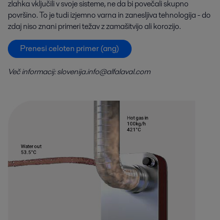
zlahka vključili v svoje sisteme, ne da bi povečali skupno
površino. To je tudi izjemno varna in zanesljiva tehnologija - do
zdaj niso znani primeri težav z zamašitvijo ali korozijo.
Prenesi celoten primer (ang)
Več informacij: slovenija.info@alfalaval.com