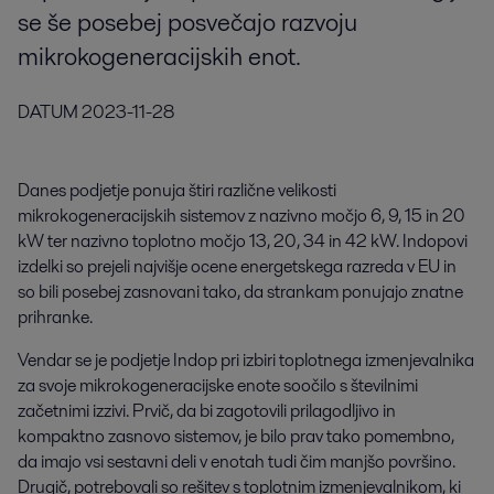
se še posebej posvečajo razvoju
mikrokogeneracijskih enot.
DATUM
2023-11-28
Danes podjetje ponuja štiri različne velikosti
mikrokogeneracijskih sistemov z nazivno močjo 6, 9, 15 in 20
kW ter nazivno toplotno močjo 13, 20, 34 in 42 kW. Indopovi
izdelki so prejeli najvišje ocene energetskega razreda v EU in
so bili posebej zasnovani tako, da strankam ponujajo znatne
prihranke.
Vendar se je podjetje Indop pri izbiri toplotnega izmenjevalnika
za svoje mikrokogeneracijske enote soočilo s številnimi
začetnimi izzivi. Prvič, da bi zagotovili prilagodljivo in
kompaktno zasnovo sistemov, je bilo prav tako pomembno,
da imajo vsi sestavni deli v enotah tudi čim manjšo površino.
Drugič, potrebovali so rešitev s toplotnim izmenjevalnikom, ki