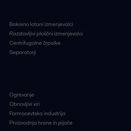
Najbolj iskani proizvodi
Bakreno lotani izmenjevalci
Razstavljivi ploščni izmenjevalci
Centrifugalne črpalke
Separatorji
Najbolj iskane industrije
Ogrevanje
Obnovljivi viri
Farmacevtska industrija
Proizvodnja hrane in pijače