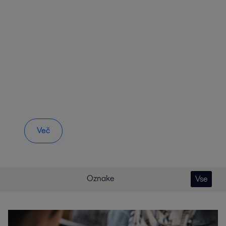
Več
Oznake
Vse