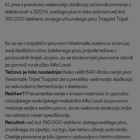
hL piva s previsoko vsebnostjo sladkorja za kondicioniranje v 
steklenicah s 320 hL svežega piva in tako prihrani več kot 
190.000 steklenic svojega vrhunskega piva Trappist Tripel.
Ko so se v trapistični pivovarni Westmalle, svetovno znani po
svoji dediščini ročno izdelanega piva, pojavile težave v
proizvodnih linijah za pivo, so se strokovnjaki pivovarne obrnili
po pomoč na družbo Alfa Laval.
Težava je bila naslednja:
Kako rešiti 640-litrsko serijo piva
Westmalle Tripel Trappist ale s preveliko vsebnostjo sladkorja
za sekundarno fermentacijo v steklenici.
Rešitev?
Preusmeritev serije v vmesni rezervoar in uporaba
rotacijskega reakcijskega mešalnika Alfa Laval za ponovno
mešanje serije s svežim pivom, da se vsebnost sladkorja zniža
na ustrezno raven specifikacije.
Rezultat:
več kot 190.000 steklenic zlatega svetlega piva,
značilnega za opatijo, na trgu, kjer lahko uživajo potrošniki.
Osebje pivovarne je bilo izjemno zadovoljno s hitrim odzivom