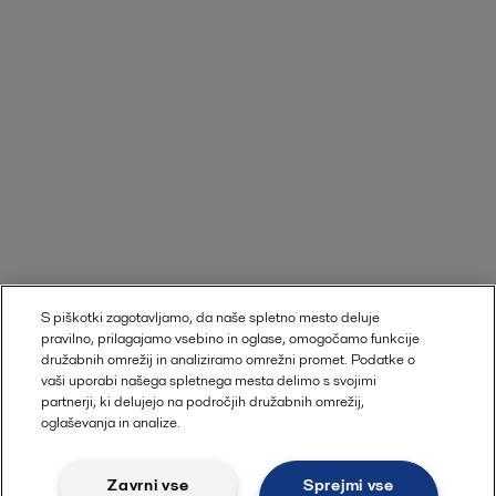
S piškotki zagotavljamo, da naše spletno mesto deluje
pravilno, prilagajamo vsebino in oglase, omogočamo funkcije
družabnih omrežij in analiziramo omrežni promet. Podatke o
vaši uporabi našega spletnega mesta delimo s svojimi
partnerji, ki delujejo na področjih družabnih omrežij,
oglaševanja in analize.
Zavrni vse
Sprejmi vse