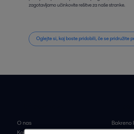
zagotavljamo učinkovite rešitve za naše stranke.
Oglejte si, kaj boste pridobili, če se pridružite
Hitre povezave
Najbolj
O nas
Bakreno l
Kontakt
Razstavlj