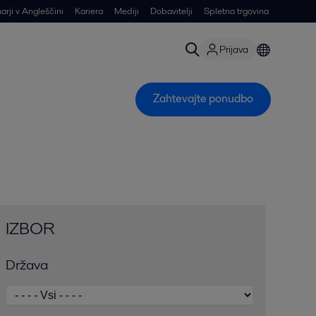
arji v Angleščini
Kariera
Mediji
Dobavitelji
Spletna trgovina
Prijava
Zahtevajte ponudbo
IZBOR
Ξ
Država