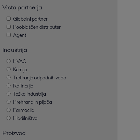
Vrsta partnerja
Globalni partner
Pooblaščen distributer
Agent
Industrija
HVAC
Kemija
Tretiranje odpadnih voda
Rafinerije
Težka industrija
Prehrana in pijača
Farmacija
Hladilništvo
Proizvod