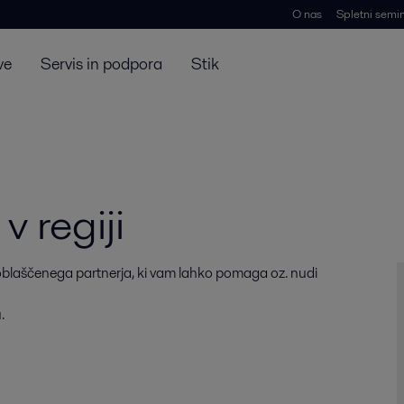
O nas
Spletni semin
ve
Servis in podpora
Stik
v regiji
 pooblaščenega partnerja, ki vam lahko pomaga oz. nudi
.