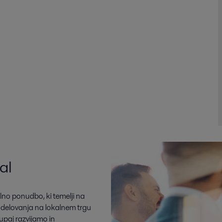
al
no ponudbo, ki temelji na
sodelovanja na lokalnem trgu
paj razvijamo in