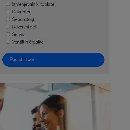
Izmenjevalniki toplote
Dekanterji
Separatorji
Rezervni deli
Servis
Ventili in črpalke
Počisti izbor