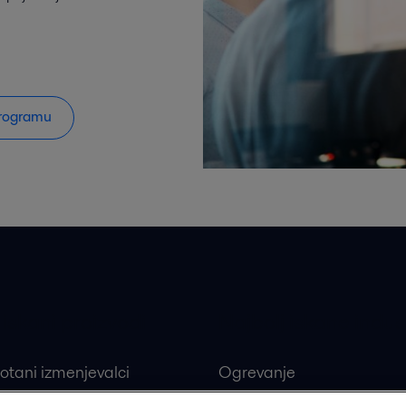
 programu
 iskani proizvodi
Najbolj iskane indust
otani izmenjevalci
Ogrevanje
ivi ploščni izmenjevalci
Obnovljivi viri