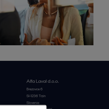
Alfa Laval d.o.o.
rije
Brezovce 6
SI-1236
Trzin
Slovenia