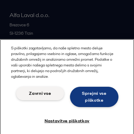
Alfa Laval d.o.o.
Brezovce 6
SI-1236
Trzin
Slovenia
S piškotki zagotavljamo, da naše spletno mesto deluje
+386 1 5637522
pravilno, prilagajamo vsebino in oglase, omogočamo funkcije
družabnih omrežij in analiziramo omrežni promet. Podatke o
vaši uporabi našega spletnega mesta delimo s svojimi
Vse pisarne in partnerji
partnerji, ki delujejo na področjih družabnih omrežij,
oglaševanja in analize.
Zavrni vse
Sprejmi vse
Piškotki
Pravni pogoji
Politika zasebnosti
piškotke
Sledi
Nastavitve piškotkov
© 2015-2026, ALFA LAVAL