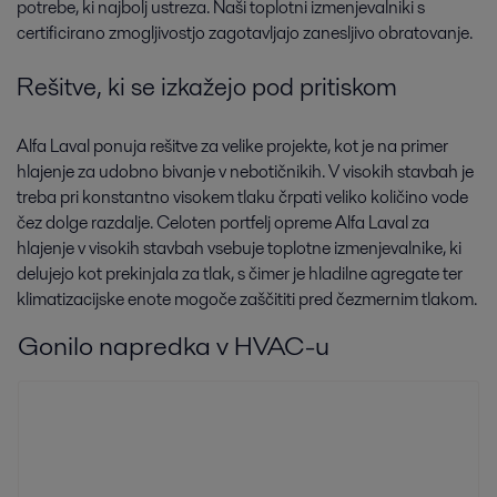
potrebe, ki najbolj ustreza. Naši toplotni izmenjevalniki s
certificirano zmogljivostjo zagotavljajo zanesljivo obratovanje.
Rešitve, ki se izkažejo pod pritiskom
Alfa Laval ponuja rešitve za velike projekte, kot je na primer
hlajenje za udobno bivanje v nebotičnikih. V visokih stavbah je
treba pri konstantno visokem tlaku črpati veliko količino vode
čez dolge razdalje. Celoten portfelj opreme Alfa Laval za
hlajenje v visokih stavbah vsebuje toplotne izmenjevalnike, ki
delujejo kot prekinjala za tlak, s čimer je hladilne agregate ter
klimatizacijske enote mogoče zaščititi pred čezmernim tlakom.
Gonilo napredka v HVAC-u