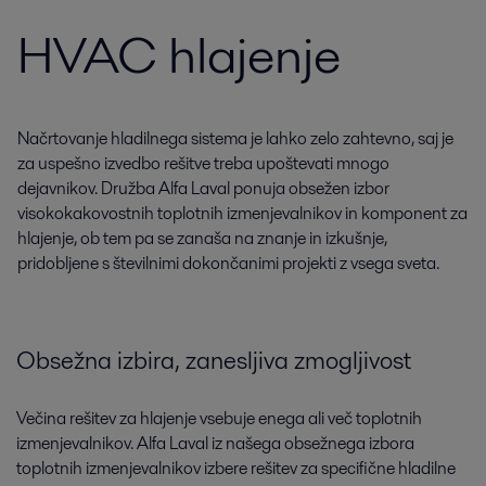
HVAC hlajenje
Načrtovanje hladilnega sistema je lahko zelo zahtevno, saj je
za uspešno izvedbo rešitve treba upoštevati mnogo
dejavnikov. Družba Alfa Laval ponuja obsežen izbor
visokokakovostnih toplotnih izmenjevalnikov in komponent za
hlajenje, ob tem pa se zanaša na znanje in izkušnje,
pridobljene s številnimi dokončanimi projekti z vsega sveta.
Obsežna izbira, zanesljiva zmogljivost
Večina rešitev za hlajenje vsebuje enega ali več toplotnih
izmenjevalnikov. Alfa Laval iz našega obsežnega izbora
toplotnih izmenjevalnikov izbere rešitev za specifične hladilne