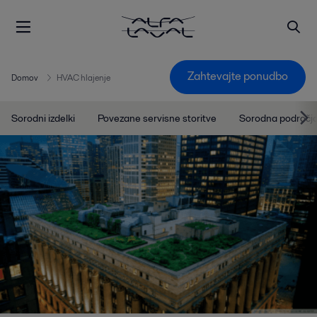
Zahtevajte ponudbo
Domov
HVAC hlajenje
Sorodni izdelki
Povezane servisne storitve
Sorodna področj