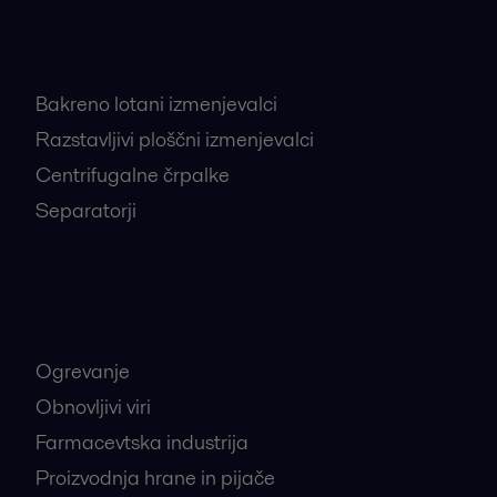
Najbolj iskani proizvodi
Bakreno lotani izmenjevalci
Razstavljivi ploščni izmenjevalci
Centrifugalne črpalke
Separatorji
Najbolj iskane industrije
Ogrevanje
Obnovljivi viri
Farmacevtska industrija
Proizvodnja hrane in pijače