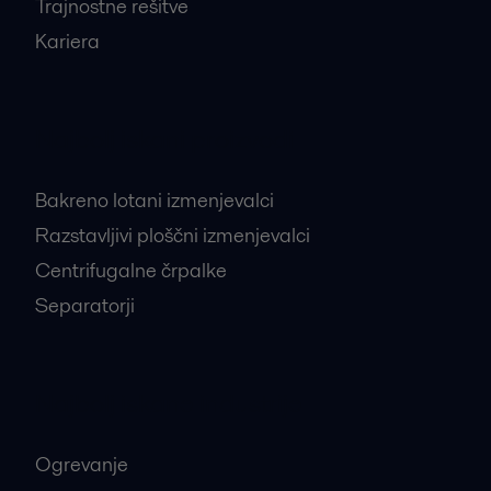
Trajnostne rešitve
Kariera
Najbolj iskani proizvodi
Bakreno lotani izmenjevalci
Razstavljivi ploščni izmenjevalci
Centrifugalne črpalke
Separatorji
Najbolj iskane industrije
Ogrevanje