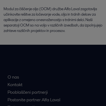
Modul za čiščenje olja (OCM) družbe Alfa Laval zagotavlja
učinkovite rešitve za ločevanje vode, olja in trdnih delcev za
aplikacije z omejeno onesnaženostjo s trdnimi delci. Naši
separatoji OCM so na voljo v različnih izvedbah, da izpolnjujejo
zahteve različnih projektov in procesov.
Hitre povezave
O nas
Kontakt
Pooblaščeni partnerji
Postanite partner Alfa Laval