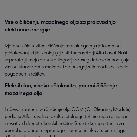
Vse o čiščenju mazalnega olja za proizvodnjo
električne energije
Izjemna učinkovitost čiščenja mazalnega olja je le eno od
pričakovanj, ki jih izpolnjujejo hitri separatorji Alfa Laval. Naši
separatorji imajo danes prilagodljiv obseg dobave in ponujajo
vse od standardnih možnosti do prilagojenih modulov in celo
pogodbenih rešitev.
Fleksibilno, visoko učinkovito, poceni čiščenje
mazalnega olja
Ločevalni sistemi za čiščenje olja OCM (Oil Cleaning Module)
podjetja Alfa Laval so rezultat stalnega tehničnega razvoja in
inovativnih konstrukcijskih rešitev. Srce te kompaktne in za
uporabo preproste opreme je izjemno učinkovita centrifuga