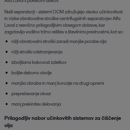
Alfa Laval s paketom diskov.
Naši separatorji - sistemi OCM združujejo visoko učinkovitost
in nizke obratovalne stroške centrifugalnih separatorjev Alfa
Laval z resnično prilagodljivim obsegom dobave, kar
zagotavlja vodilno tržno rešitev s številnimi prednostmi, kot so:
nižji obratovalni stroški zaradi manjše porabe olja
nižji stroški odstranjevanja
izboljšana kakovost izdelkov
boljše delovno okolje
manjša obraba in manj korozije na drugi opremi
preprečevanje okvar
manj prekinitev delovanja
Prilagodljiv nabor učinkovitih sistemov za čiščenje
olja