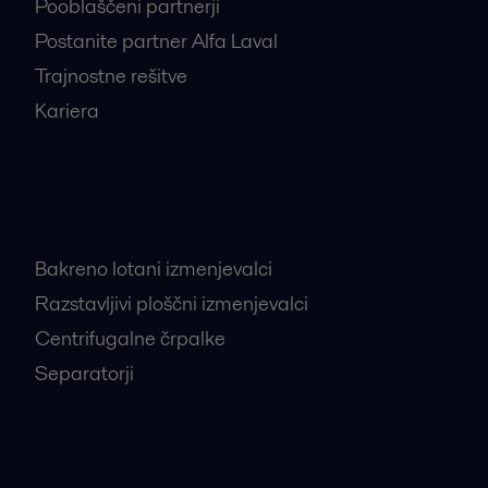
Pooblaščeni partnerji
Postanite partner Alfa Laval
Trajnostne rešitve
Kariera
Najbolj iskani proizvodi
Bakreno lotani izmenjevalci
Razstavljivi ploščni izmenjevalci
Centrifugalne črpalke
Separatorji
Najbolj iskane industrije