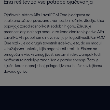
Ena rešitev za vse potrebe ojačevanja
Ojačevalni sistem Alfa Laval FCM One je odgovor na
zapletene težave, povezane z varnostjo in učinkovitostjo, ki se
pojavljajo zaradi raznolikosti sodobnih goriv. Združuje
prednosti originalnega modula za kondicioniranje goriva Alfa
Laval FCM s popolnoma novo ravnjo prilagodljivosti. Kar FCM
One razlikuje od drugih tovrstnih izdelkov, je to, da en modul
združuje vse funkcije, ki jih poganja isti krmilnik. Sistem ne
omogoča le visoke zmogljivosti sestavnih delov, ampak tudi
možnosti za nadaljnje zmanjšanje porabe energije. Zato je
ključni korak naprej k bolj prilagodljivemu in učinkovitejšemu
dovodu goriva.
Hitre povezave