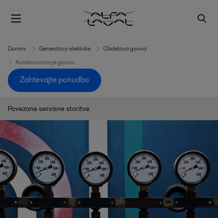
Domov
Generatorji elektrike
Obdelava goriva
Kondicioniranje goriva
Zahtevajte ponudbo
Povezane servisne storitve