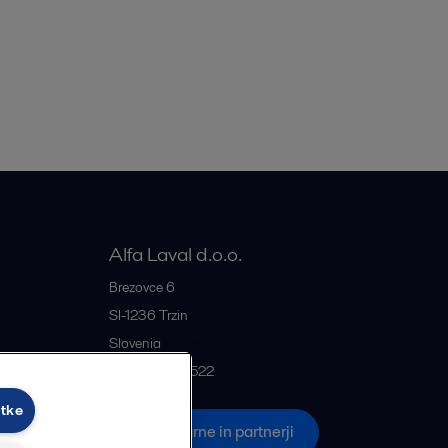
Alfa Laval d.o.o.
rije
Brezovce 6
SI-1236
Trzin
Slovenia
+386 1 5637522
otke
če
Vse pisarne in partnerji