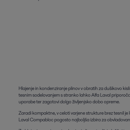
Hlajenje in kondenziranje plinov v obratih za dušikovo kisli
tesnim sodelovanjem s stranko lahko Alfa Laval priporoča
uporabe ter zagotovi dolgo življenjsko dobo opreme.
Zaradi kompaktne, v celoti varjene strukture brez tesnil je 
Laval Compabloc pogosto najboljša izbira za obvladovan