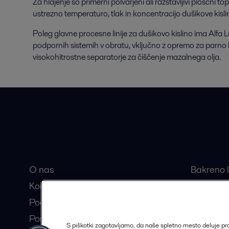
Za hlajenje so primerni polvarjeni ali razstavljivi ploščni to
ustrezno temperaturo, tlak in koncentracijo dušikove kisl
Poleg glavne procesne linije za dušikovo kislino ima Alfa
podpornih sistemih v obratu, vključno z opremo za parno 
visokohitrostne separatorje za čiščenje mazalnega olja.
Hitre povezave
Najbolj
O nas
Bakreno l
Kontakt
Razstavlj
Pooblaščeni partnerji
Centrifug
Postanite partner Alfa Laval
Separator
S piškotki zagotavljamo, da naše spletno mesto deluje p