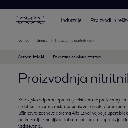
Industrije
Proizvodi in rešit
Domov
Gnojila
Proizvodnja nitritnih kislin
Sorodni izdelki
Povezane servisne storitve
Proizvodnja nitritni
Korozijsko odporna oprema je bistvena za proizvodnjo duš
so lahko že sami stroški materiala zelo visoki. Zaradi pa
učinkovite zasnove oprema Alfa Laval najbolje uporabi ek
optimizacijo zmogljivosti obrata, ob tem pa zagotavlja mi
vzdrževanja.