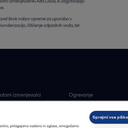
plotni izmenjevalniki Alfa Laval, ki zagotavljajo
ine.
 Laval širok nabor opreme za uporabo v
kondenzacijo, čiščenje odpadnih voda, ter
 iskani proizvodi
Najbolj iskane indust
otani izmenjevalci
Ogrevanje
ivi ploščni izmenjevalci
Obnovljivi viri
alne črpalke
Farmacevtska industrija
Sprejmi vse pišk
ji
Proizvodnja hrane in pija
ravilno, prilagajamo vsebino in oglase, omogočamo