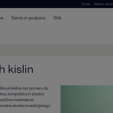
O nas
Spletni semin
ve
Servis in podpora
Stik
h kislin
ikove kisline, kar pomeni, da
metne, kompaktne in izredno
sotične materiale za
nimalne stroške investicijskega