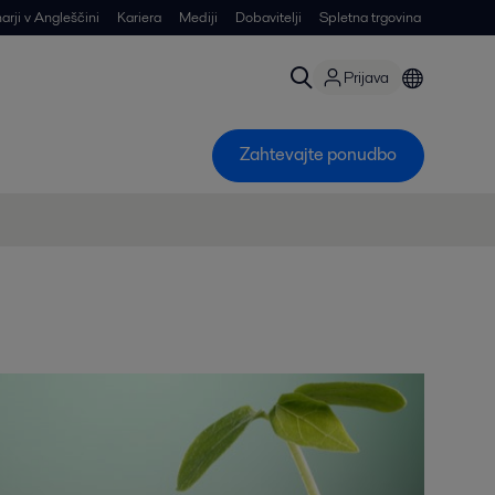
arji v Angleščini
Kariera
Mediji
Dobavitelji
Spletna trgovina
Prijava
Zahtevajte ponudbo