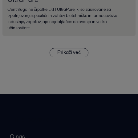
Centrifugalne črpalke LKH UltraPure, ki so zasnovane za
izpolnjevanje specifičnih zahtev biotehniške in farmacevtske
industrije, zagotavljajo najdaljši čas delovanja in veliko
učinkovitost.
Prikaži več
Hitre povezave
O nas