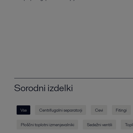
Sorodni izdelki
Vse
Centrifugalni separatorji
Cevi
Fitingi
Ploščni toplotni izmenjevalniki
Sedežni ventili
Topl