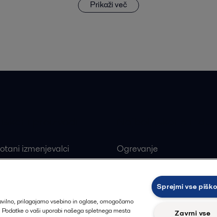
Prikaži več
 iskani proizvodi
Najbolj iskane indust
otani izmenjevalci
Ogrevanje
ivi ploščni izmenjevalci
Obnovljivi viri
alne črpalke
Farmacevtska industrija
Sprejmi vse pišk
ji
Proizvodnja hrane in pija
ravilno, prilagajamo vsebino in oglase, omogočamo
t. Podatke o vaši uporabi našega spletnega mesta
Zavrni vse