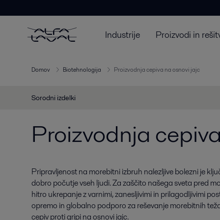
Industrije
Proizvodi in rešit
Domov
Biotehnologija
Proizvodnja cepiva na osnovi jajc
Sorodni izdelki
Proizvodnja cepiva
Pripravljenost na morebitni izbruh nalezljive bolezni je k
dobro počutje vseh ljudi. Za zaščito našega sveta pred m
hitro ukrepanje z varnimi, zanesljivimi in prilagodljivimi po
opremo in globalno podporo za reševanje morebitnih težav
cepiv proti gripi na osnovi jajc.