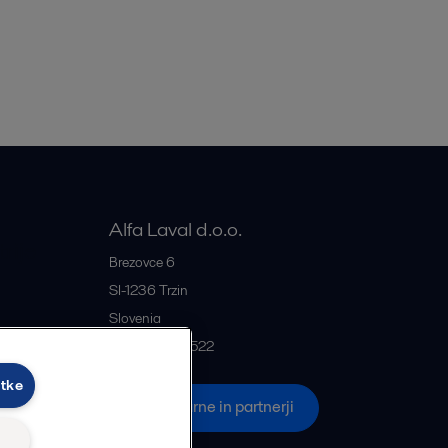
Alfa Laval d.o.o.
rije
Brezovce 6
SI-1236
Trzin
Slovenia
+386 1 5637522
otke
če
Vse pisarne in partnerji