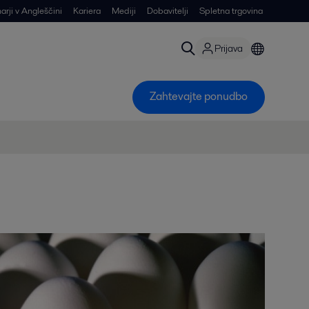
arji v Angleščini
Kariera
Mediji
Dobavitelji
Spletna trgovina
Prijava
Zahtevajte ponudbo