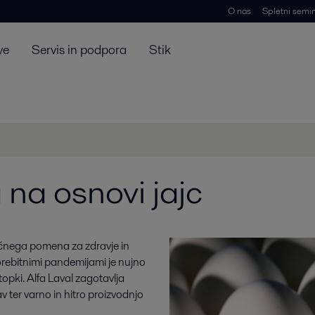
O nas
Spletni semin
ve
Servis in podpora
Stik
 na osnovi jajc
ljučnega pomena za zdravje in
orebitnimi pandemijami je nujno
stopki. Alfa Laval zagotavlja
 ter varno in hitro proizvodnjo