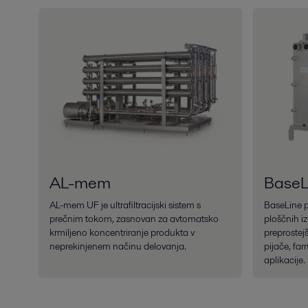
AL-mem
BaseL
AL-mem UF je ultrafiltracijski sistem s
BaseLine p
prečnim tokom, zasnovan za avtomatsko
ploščnih i
krmiljeno koncentriranje produkta v
preprostejš
neprekinjenem načinu delovanja.
pijače, far
aplikacije.