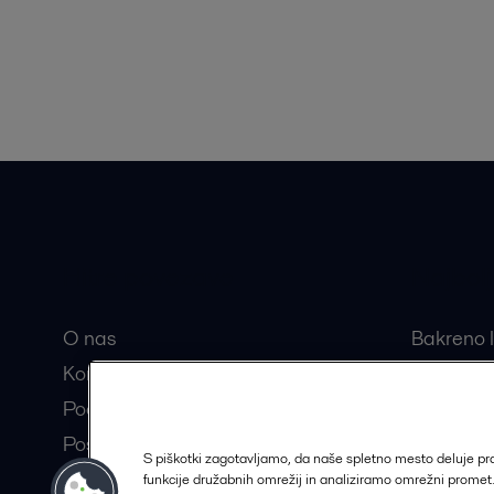
Hitre povezave
Najbolj
O nas
Bakreno l
Kontakt
Razstavlj
Pooblaščeni partnerji
Centrifug
Postanite partner Alfa Laval
Separator
S piškotki zagotavljamo, da naše spletno mesto deluje p
Trajnostne rešitve
funkcije družabnih omrežij in analiziramo omrežni prome