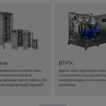
ine
BTPX
redstavlja konkurenčni nabor
Izjemen nabor separatorjev za bi
zmenjevalcev toplote za
in farmacevtsko industrijozapolnju
e aplikacije mlečnih izdelkov, živil,
med laboratorijsko in komercialn
makologije ter drugih higienskih
proizvodnjo.